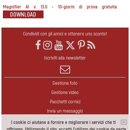
Magnifier AI v. 13.0 - 10-giorni di prova gratuita
Condividi con gli amici e ottenere uno sconto!
Iscriviti alla newsletter
Gestione foto
Gestione video
Pacchetti cornici
Invia un messaggio
Aggiornamento
I cookie ci aiutano a fornire e migliorare i servizi che ti
offriamo. Utilizzando il sito, accetti l'utilizzo dei cookie da parte
Contatti