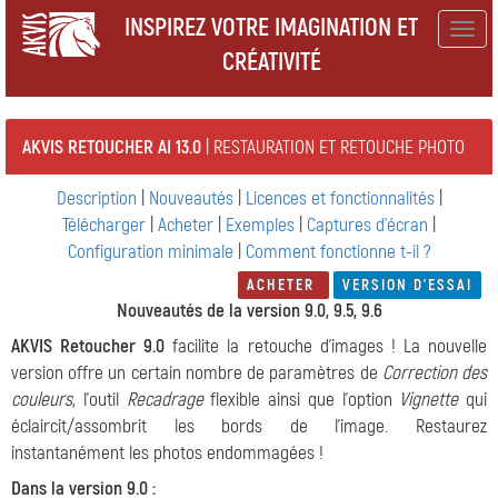
INSPIREZ VOTRE IMAGINATION ET
Togg
CRÉATIVITÉ
navig
AKVIS RETOUCHER AI 13.0
| RESTAURATION ET RETOUCHE PHOTO
Description
|
Nouveautés
|
Licences et fonctionnalités
|
Télécharger
|
Acheter
|
Exemples
|
Captures d'écran
|
Configuration minimale
|
Comment fonctionne t-il ?
ACHETER
VERSION D'ESSAI
Nouveautés de la version 9.0, 9.5, 9.6
AKVIS Retoucher 9.0
facilite la retouche d'images ! La nouvelle
version offre un certain nombre de paramètres de
Correction des
couleurs
, l'outil
Recadrage
flexible ainsi que l'option
Vignette
qui
éclaircit/assombrit les bords de l'image. Restaurez
instantanément les photos endommagées !
Dans la version 9.0 :