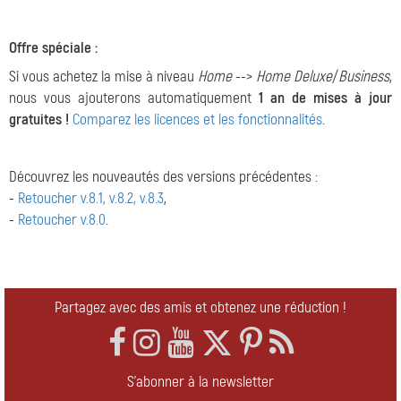
Offre spéciale :
Si vous achetez la mise à niveau
Home
-->
Home Deluxe
/
Business
,
nous vous ajouterons automatiquement
1 an de mises à jour
gratuites !
Comparez les licences et les fonctionnalités
.
Découvrez les nouveautés des versions précédentes :
-
Retoucher v.8.1, v.8.2, v.8.3
,
-
Retoucher v.8.0
.
Partagez avec des amis et obtenez une réduction !
S'abonner à la newsletter