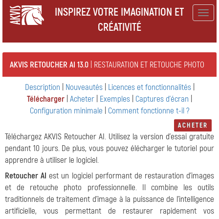
INSPIREZ VOTRE IMAGINATION ET
Togg
CRÉATIVITÉ
navig
AKVIS RETOUCHER AI 13.0
| RESTAURATION ET RETOUCHE PHOTO
Description
|
Nouveautés
|
Licences et fonctionnalités
|
Télécharger
|
Acheter
|
Exemples
|
Captures d'écran
|
Configuration minimale
|
Comment fonctionne t-il ?
ACHETER
Téléchargez AKVIS Retoucher AI. Utilisez la version d'essai gratuite
pendant 10 jours. De plus, vous pouvez élécharger le tutoriel pour
apprendre à utiliser le logiciel.
Retoucher AI
est un logiciel performant de restauration d'images
et de retouche photo professionnelle. Il combine les outils
traditionnels de traitement d'image à la puissance de l'intelligence
artificielle, vous permettant de restaurer rapidement vos