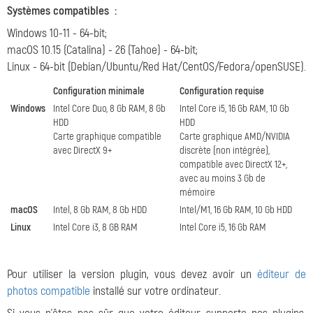
Systèmes compatibles
:
Windows 10-11 - 64-bit;
macOS 10.15 (Catalina) - 26 (Tahoe) - 64-bit;
Linux - 64-bit (Debian/Ubuntu/Red Hat/CentOS/Fedora/openSUSE).
Configuration minimale
Configuration requise
Windows
Intel Core Duo, 8 Gb RAM, 8 Gb
Intel Core i5, 16 Gb RAM, 10 Gb
HDD
HDD
Carte graphique compatible
Carte graphique AMD/NVIDIA
avec DirectX 9+
discrète (non intégrée),
compatible avec DirectX 12+,
avec au moins 3 Gb de
mémoire
macOS
Intel, 8 Gb RAM, 8 Gb HDD
Intel/M1, 16 Gb RAM, 10 Gb HDD
Linux
Intel Core i3, 8 GB RAM
Intel Core i5, 16 Gb RAM
Pour utiliser la version plugin, vous devez avoir un
éditeur de
photos compatible
installé sur votre ordinateur.