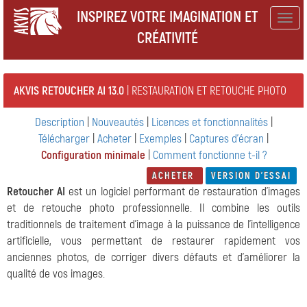
INSPIREZ VOTRE IMAGINATION ET
Togg
CRÉATIVITÉ
navig
AKVIS RETOUCHER AI 13.0
| RESTAURATION ET RETOUCHE PHOTO
Description
|
Nouveautés
|
Licences et fonctionnalités
|
Télécharger
|
Acheter
|
Exemples
|
Captures d'écran
|
Configuration minimale
|
Comment fonctionne t-il ?
ACHETER
VERSION D'ESSAI
Retoucher AI
est un logiciel performant de restauration d'images
et de retouche photo professionnelle. Il combine les outils
traditionnels de traitement d'image à la puissance de l'intelligence
artificielle, vous permettant de restaurer rapidement vos
anciennes photos, de corriger divers défauts et d'améliorer la
qualité de vos images.