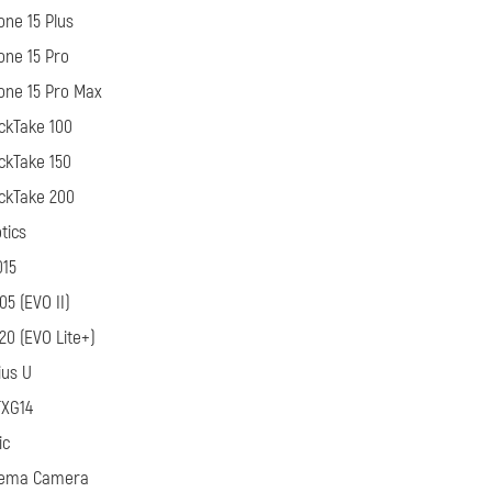
one 15 Plus
one 15 Pro
one 15 Pro Max
ckTake 100
ckTake 150
ckTake 200
tics
015
05 (EVO II)
20 (EVO Lite+)
ius U
XG14
ic
nema Camera