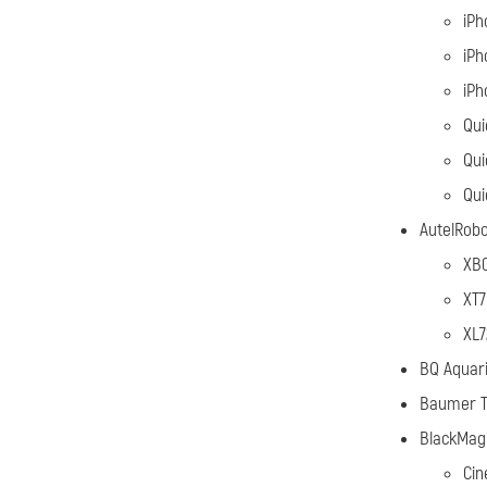
iPh
iPh
iPh
Qui
Qui
Qui
AutelRobo
XB
XT7
XL7
BQ Aquar
Baumer T
BlackMag
Ci