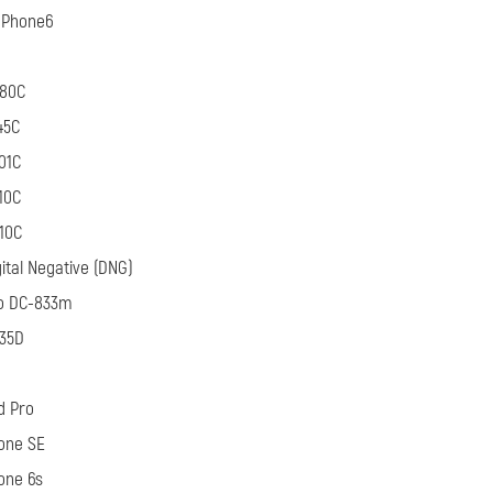
nPhone6
080C
45C
01C
10C
10C
ital Negative (DNG)
o DC-833m
035D
d Pro
one SE
one 6s