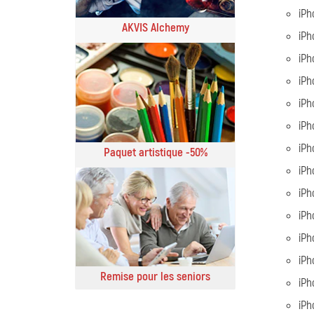
iPh
AKVIS Alchemy
iPh
iPh
iPh
iPh
iPh
iPh
Paquet artistique -50%
iPh
iPh
iPh
iPh
iPh
Remise pour les seniors
iPh
iPh