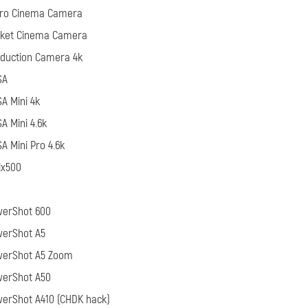
cro Cinema Camera
cket Cinema Camera
duction Camera 4k
SA
A Mini 4k
A Mini 4.6k
A Mini Pro 4.6k
ix500
werShot 600
werShot A5
werShot A5 Zoom
werShot A50
erShot A410 (CHDK hack)