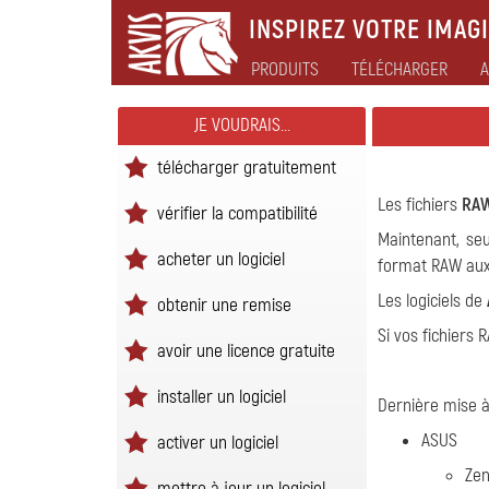
INSPIREZ VOTRE IMAGI
PRODUITS
TÉLÉCHARGER
A
JE VOUDRAIS...
télécharger gratuitement
Les fichiers
RA
vérifier la compatibilité
Maintenant, seu
acheter un logiciel
format RAW aux 
Les logiciels de
obtenir une remise
Si vos fichiers
avoir une licence gratuite
installer un logiciel
Dernière mise à
ASUS
activer un logiciel
Ze
mettre à jour un logiciel