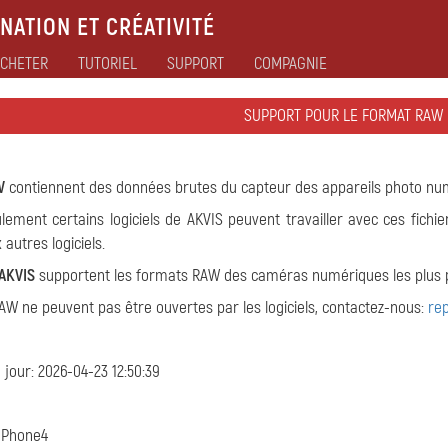
NATION ET CRÉATIVITÉ
CHETER
TUTORIEL
SUPPORT
COMPAGNIE
SUPPORT POUR LE FORMAT RAW
W
contiennent des données brutes du capteur des appareils photo nu
lement certains logiciels de AKVIS peuvent travailler avec ces fichier
autres logiciels.
AKVIS
supportent les formats RAW des caméras numériques les plus pop
 RAW ne peuvent pas être ouvertes par les logiciels, contactez-nous:
re
 jour: 2026-04-23 12:50:39
nPhone4