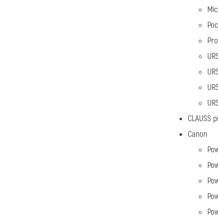
Mi
Po
Pro
UR
URS
URS
URS
CLAUSS p
Canon
Po
Po
Po
Po
Pow