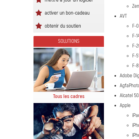
Ze
activer un bon-cadeau
AVT
obtenir du soutien
F-
F-1
SOLUTIONS
F-2
F-5
F-8
Adobe Dig
AgfaPhot
Alcatel 5
Tous les cadres
Apple
iPa
iPh
iPh