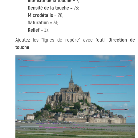
Intensité de la touche
= 7;
Densité de la touche
= 73;
Microdétails
= 28;
Saturation
= 31;
Relief
= 27.
Ajoutez les "lignes de repère" avec l'outil
Direction de
touche
.