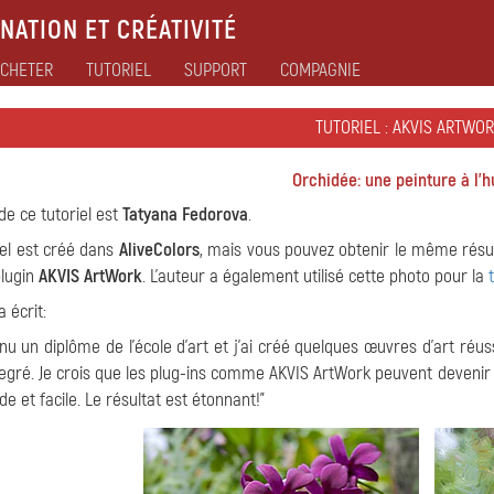
NATION ET CRÉATIVITÉ
CHETER
TUTORIEL
SUPPORT
COMPAGNIE
TUTORIEL : AKVIS ARTWO
Orchidée: une peinture à l'h
de ce tutoriel est
Tatyana Fedorova
.
iel est créé dans
AliveColors
, mais vous pouvez obtenir le même résu
plugin
AKVIS ArtWork
. L'auteur a également utilisé cette photo pour la
 écrit:
enu un diplôme de l'école d'art et j'ai créé quelques œuvres d'art réuss
ré. Je crois que les plug-ins comme AKVIS ArtWork peuvent devenir une 
de et facile. Le résultat est étonnant!"