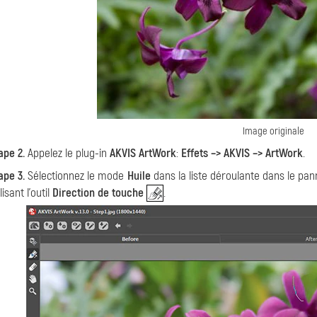
Image originale
ape 2.
Appelez le plug-in
AKVIS ArtWork
:
Effets –> AKVIS –> ArtWork
.
ape 3.
Sélectionnez le mode
Huile
dans la liste déroulante dans le pa
lisant l'outil
Direction de touche
.