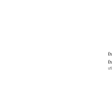
Ét
Ét
uti