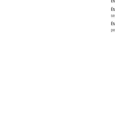
Ét
Ét
se
Ét
pe