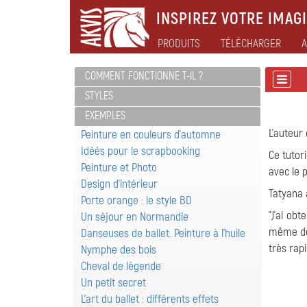
INSPIREZ VOTRE IMAGI
PRODUITS
TÉLÉCHARGER
A
COMMENT FONCTIONNE T-IL ?
STYLES
EXEMPLES
L'auteur 
Peinture en couleurs d'automne
Idéés pour le scrapbooking
Ce tutor
Peinture et Photo
avec le 
Design d'intérieur
Tatyana a
Porte orange : le style BD
"J'ai obt
Un séjour en Normandie
même deg
Danseuses de ballet. Peinture à l'huile
très rapi
Nymphe des bois
Cheval de légende
Un petit secret
L'art du ballet : différents effets