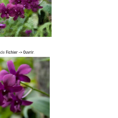
ande
Fichier -> Ouvrir
.