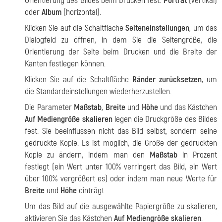
Orientierung des Bildes beim Drucken fest:
Porträt
(vertikal)
oder
Album
(horizontal).
Klicken Sie auf die Schaltfläche
Seiteneinstellungen
, um das
Dialogfeld zu öffnen, in dem Sie die Seitengröße, die
Orientierung der Seite beim Drucken und die Breite der
Kanten festlegen können.
Klicken Sie auf die Schaltfläche
Ränder zurücksetzen
, um
die Standardeinstellungen wiederherzustellen.
Die Parameter
Maßstab
,
Breite
und
Höhe
und das Kästchen
Auf Mediengröße skalieren
legen die Druckgröße des Bildes
fest. Sie beeinflussen nicht das Bild selbst, sondern seine
gedruckte Kopie. Es ist möglich, die Größe der gedruckten
Kopie zu ändern, indem man den
Maßstab
in Prozent
festlegt (ein Wert unter 100% verringert das Bild, ein Wert
über 100% vergrößert es) oder indem man neue Werte für
Breite
und
Höhe
einträgt.
Um das Bild auf die ausgewählte Papiergröße zu skalieren,
aktivieren Sie das Kästchen
Auf Mediengröße skalieren
.