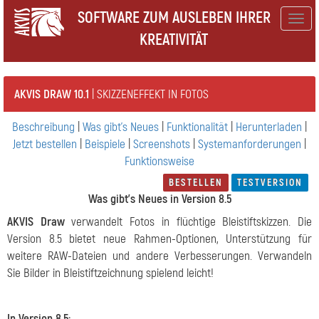
SOFTWARE ZUM AUSLEBEN IHRER
Togg
KREATIVITÄT
navig
AKVIS DRAW 10.1
| SKIZZENEFFEKT IN FOTOS
Beschreibung
|
Was gibt's Neues
|
Funktionalität
|
Herunterladen
|
Jetzt bestellen
|
Beispiele
|
Screenshots
|
Systemanforderungen
|
Funktionsweise
BESTELLEN
TESTVERSION
Was gibt's Neues in Version 8.5
AKVIS Draw
verwandelt Fotos in flüchtige Bleistiftskizzen. Die
Version 8.5 bietet neue Rahmen-Optionen, Unterstützung für
weitere RAW-Dateien und andere Verbesserungen. Verwandeln
Sie Bilder in Bleistiftzeichnung spielend leicht!
In Version 8.5: