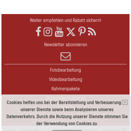
Weiter empfehlen und Rabatt sichern!
Newsletter abonnieren
Fotobearbeitung
Videobearbeitung
Rahmenpakete
Support kontaktieren
Cookies helfen uns bei der Bereitstellung und Verbesserung
Upgrade
unserer Dienste sowie beim Analysieren unseres
Datenverkehrs. Durch die Nutzung unserer Dienste stimmen Sie
Kontakt
der Verwendung von Cookies zu.
English
|
Français
|
Deutsch
|
Español
|
Português
|
Italiano
|
日