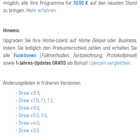
möglich, alle Ihre Programme für
35,00 €
auf den neusten Stand
zu bringen.
Mehr erfahren
.
Hinweis
:
Upgraden Sie Ihre
Home
-Lizenz auf
Home Deluxe
oder
Business
,
indem Sie lediglich den Preisunterschied zahlen und erhalten Sie
alle
Funktionen
(
Füllmethoden
,
Farbzeichnung
,
Protokollpinsel
)
sowie
1-Jahres-Updates GRATIS
als Bonus!
Lizenzen vergleichen
.
Änderungslisten in früheren Versionen:
-
Draw v.8.0
;
-
Draw v.7.0, 7.1, 7.2
;
-
Draw v.6.0
;
-
Draw v.5.0, 5.5
;
-
Draw v.4.0
;
-
Draw v.3.0
.