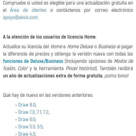
Compruebe si usted es elegible para una actualización gratuita en
el
Área de clientes
o contáctenos por correo electrónico
apoyo@akvis.com
.
A la atención de los usuarios de licencia Home
:
Actualice su licencia del
Home
a
Home Deluxe
o
Business
al pagar
la diferencia de precios y obtenga la versión nueva con todas las
funciones de Deluxe/Business
(incluyendo opciones de
Modos de
fusión
,
Color
y la herramienta
Pincel histórico
). También recibirá
un año de actualizaciones extra de forma gratuita
, ¡como bono!
Qué hay de nuevo en las versiones anteriores:
-
Draw 8.0
;
-
Draw 7.0, 7.1, 7.2
;
-
Draw 6.0
;
-
Draw 5.0, 5.5
;
-
Draw 4.0
;