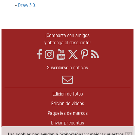
-
Draw 3.0
.
¡Comparta con amigos
y obtenga el descuento!
Suscribirse a noticias
Edición de fotos
Edición de vídeos
Paquetes de marcos
Enviar preguntas
Actualizar
Las cookies nos ayudan a proporcionar y mejorar nuestros