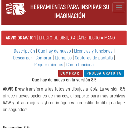
HERRAMIENTAS PARA INSPIRAR SU
Togg
IMAGINACIÓN
navig
AKVIS DRAW 10.1
| EFECTO DE DIBUJO A LÁPIZ HECHO A MANO
Descripción
|
Qué hay de nuevo
|
Licencias y funciones
|
Descargar
|
Comprar
|
Ejemplos
|
Capturas de pantalla
|
Requerimientos
|
Cómo funciona
COMPRAR
PRUEBA GRATUITA
Qué hay de nuevo en la versión 8.5
AKVIS Draw
transforma las fotos en dibujos a lápiz. La versión 8.5
ofrece nuevas opciones de marcos, el soporte para más archivos
RAW y otras mejoras. ¡Cree imágenes con estilo de dibujo a lápiz
en segundos!
En versión 8.5: