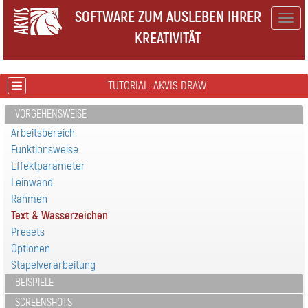
SOFTWARE ZUM AUSLEBEN IHRER
Togg
KREATIVITÄT
navig
TUTORIAL: AKVIS DRAW
VORGEHENSWEISE
Arbeitsbereich
Funktionsweise
Effektparameter
Leinwand
Rahmen
Text & Wasserzeichen
Presets
Optionen
Stapelverarbeitung
BEISPIELE
SCREENSHOTS