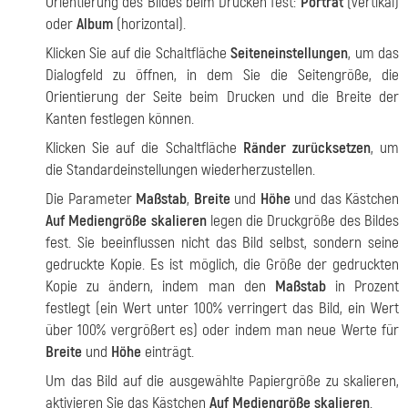
Orientierung des Bildes beim Drucken fest:
Porträt
(vertikal)
oder
Album
(horizontal).
Klicken Sie auf die Schaltfläche
Seiteneinstellungen
, um das
Dialogfeld zu öffnen, in dem Sie die Seitengröße, die
Orientierung der Seite beim Drucken und die Breite der
Kanten festlegen können.
Klicken Sie auf die Schaltfläche
Ränder zurücksetzen
, um
die Standardeinstellungen wiederherzustellen.
Die Parameter
Maßstab
,
Breite
und
Höhe
und das Kästchen
Auf Mediengröße skalieren
legen die Druckgröße des Bildes
fest. Sie beeinflussen nicht das Bild selbst, sondern seine
gedruckte Kopie. Es ist möglich, die Größe der gedruckten
Kopie zu ändern, indem man den
Maßstab
in Prozent
festlegt (ein Wert unter 100% verringert das Bild, ein Wert
über 100% vergrößert es) oder indem man neue Werte für
Breite
und
Höhe
einträgt.
Um das Bild auf die ausgewählte Papiergröße zu skalieren,
aktivieren Sie das Kästchen
Auf Mediengröße skalieren
.