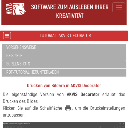
SOFTWARE ZUM AUSLEBEN IHRER
Togg
KREATIVITÄT
navig
TUTORIAL: AKVIS DECORATOR
VORGEHENSWEISE
BEISPIELE
SCREENSHOTS
PDF-TUTORIAL HERUNTERLADEN
Drucken von Bildern in AKVIS Decorator
Die eigenständige Version von
AKVIS Decorator
erlaubt das
Drucken des Bildes.
Klicken Sie auf die Schaltfläche
, um die Druckeinstellungen
anzupassen.