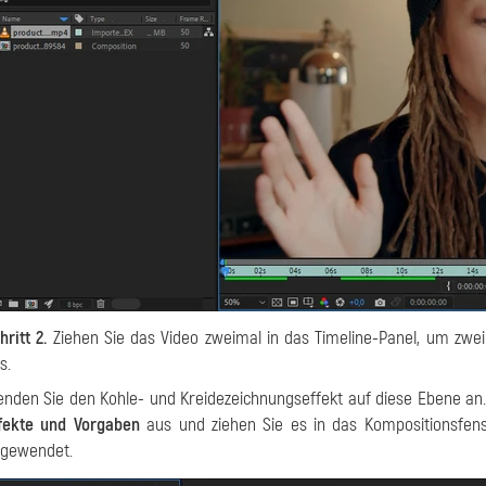
hritt 2.
Ziehen Sie das Video zweimal in das Timeline-Panel, um zwei
s.
nden Sie den Kohle- und Kreidezeichnungseffekt auf diese Ebene an.
fekte und Vorgaben
aus und ziehen Sie es in das Kompositionsfens
gewendet.