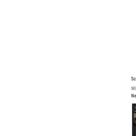
Sc
Wi
Ne