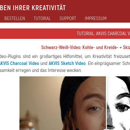
EN IHRER KREATIVITÄT
BESTELLEN
TUTORIAL
SUPPORT
IMPRESSUM
TUTORIAL: AKVIS CHARCOAL 
Schwarz-Weiß-Video: Kohle- und Kreide- + Ski
deo-Plugins sind ein großartiges Hilfsmittel, um Kreativität freizus
AKVIS Charcoal Video
und
AKVIS Sketch Video
. Ein einprägsamer Sch
samkeit erregen und das Interesse wecken.