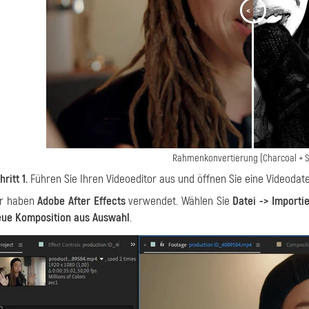
<
>
Rahmenkonvertierung (Charcoal + S
hritt 1.
Führen Sie Ihren Videoeditor aus und öffnen Sie eine Videodate
r haben
Adobe After Effects
verwendet. Wählen Sie
Datei -> Importi
ue Komposition aus Auswahl
.