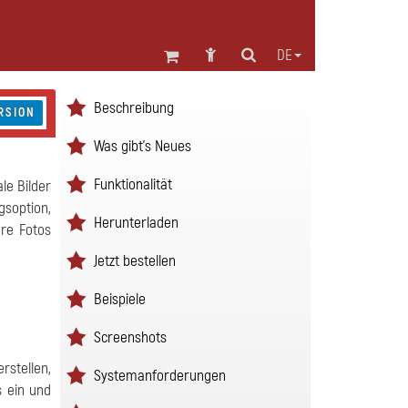
DE
Beschreibung
RSION
Was gibt's Neues
Funktionalität
le Bilder
gsoption,
Herunterladen
hre Fotos
Jetzt bestellen
Beispiele
Screenshots
rstellen,
Systemanforderungen
 ein und