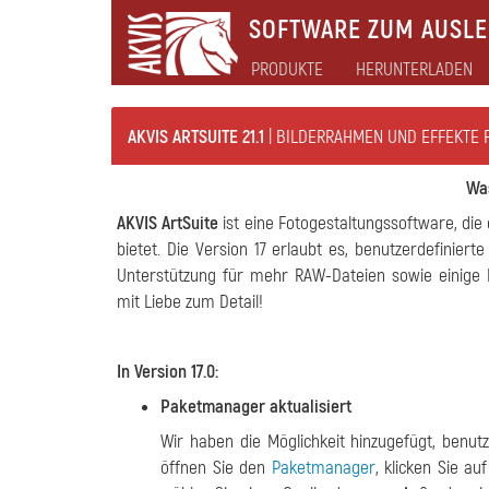
SOFTWARE ZUM AUSLEB
PRODUKTE
HERUNTERLADEN
AKVIS ARTSUITE 21.1
| BILDERRAHMEN UND EFFEKTE 
Was
AKVIS ArtSuite
ist eine Fotogestaltungssoftware, di
bietet. Die Version 17 erlaubt es, benutzerdefiniert
Unterstützung für mehr RAW-Dateien sowie einige 
mit Liebe zum Detail!
In Version 17.0:
Paketmanager aktualisiert
Wir haben die Möglichkeit hinzugefügt, benut
öffnen Sie den
Paketmanager
, klicken Sie au