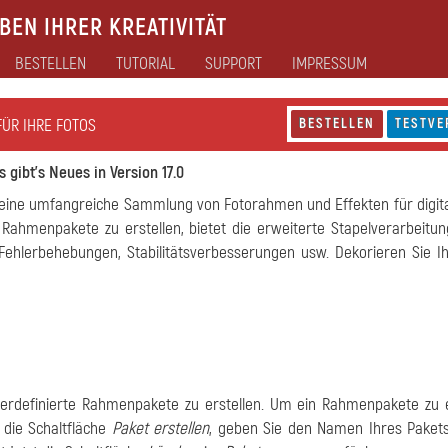
EN IHRER KREATIVITÄT
BESTELLEN
TUTORIAL
SUPPORT
IMPRESSUM
FÜR IHRE FOTOS
BESTELLEN
TESTVE
 gibt's Neues in Version 17.0
e eine umfangreiche Sammlung von Fotorahmen und Effekten für digita
e Rahmenpakete zu erstellen, bietet die erweiterte Stapelverarbeitun
Fehlerbehebungen, Stabilitätsverbesserungen usw.
Dekorieren Sie I
zerdefinierte Rahmenpakete zu erstellen. Um ein Rahmenpakete zu e
f die Schaltfläche
Paket erstellen
, geben Sie den Namen Ihres Pakets