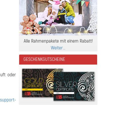
Alle Rahmenpakete mit einem Rabatt!
Weiter…
GESCHENKGUTSCHEINE
auft oder
r
support-