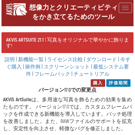
想像力とクリエーティビティ
Togg
をかき立てるためのツール
navig
AKVIS ARTSUITE 21.1
| 写真をオリジナルで華やかに飾りま
す!
説明
|
新機能一覧
|
ライセンス比較
|
ダウンロード
|
今す
ぐ購入
|
操作例
|
スクリーンショット
|
最低システム要
件
|
フレームパック
|
チュートリアル
購入
評価期間
バージョン17.0での変更点
AKVIS ArtSuite
は、多用途な写真を飾るための効果を集め
たものです。 バージョン17.0では、カスタムフレームパ
ックを作成できる新機能を導入しています。バッチ処理
を改善しました。また、
RAWファイルのサポートを拡充
し、安定性を向上させ、軽微なバグを修正しました。