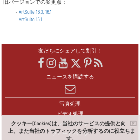
旧バージョンでの変更点：
-
ArtSuite 16.0, 16.1
-
ArtSuite 15.1
.
友だちにシェアして割引！
ニュースを購読する
写真処理
ビデオ処理
クッキー(Cookies)は、当社のサービスの提供と向
フレームパック
上、また当社のトラフィックを分析するのに役立ちま
フィードバック
す。