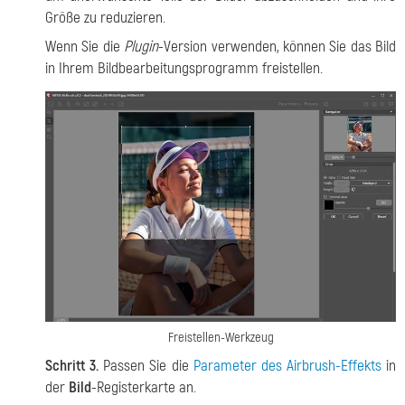
Größe zu reduzieren.
Wenn Sie die
Plugin
-Version verwenden, können Sie das Bild
in Ihrem Bildbearbeitungsprogramm freistellen.
Freistellen-Werkzeug
Schritt 3.
Passen Sie die
Parameter des Airbrush-Effekts
in
der
Bild
-Registerkarte an.