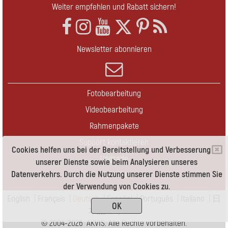
Weiter empfehlen und Rabatt sichern!
Newsletter abonnieren
Fotobearbeitung
Videobearbeitung
Rahmenpakete
Support kontaktieren
Cookies helfen uns bei der Bereitstellung und Verbesserung
Upgrade
unserer Dienste sowie beim Analysieren unseres
Datenverkehrs. Durch die Nutzung unserer Dienste stimmen Sie
Kontakt
der Verwendung von Cookies zu.
English
|
Français
|
Deutsch
|
Español
|
Português
|
Italiano
|
日
OK
本語
|
Pусский
© 2004-2026 AKVIS. Alle Rechte vorbehalten.