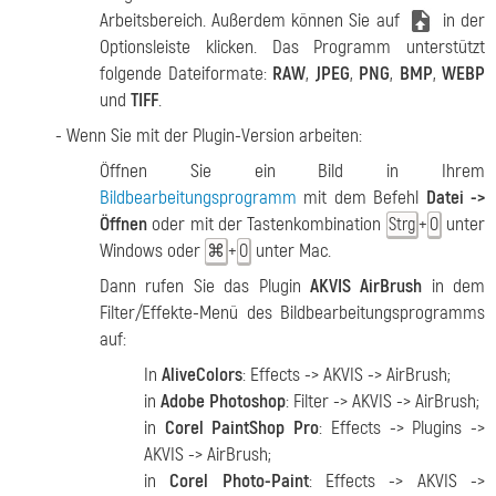
Arbeitsbereich. Außerdem können Sie auf
in der
Optionsleiste klicken. Das Programm unterstützt
folgende Dateiformate:
RAW
,
JPEG
,
PNG
,
BMP
,
WEBP
und
TIFF
.
- Wenn Sie mit der Plugin-Version arbeiten:
Öffnen Sie ein Bild in Ihrem
Bildbearbeitungsprogramm
mit dem Befehl
Datei ->
Öffnen
oder mit der Tastenkombination
+
unter
Strg
O
Windows oder
+
unter Mac.
⌘
O
Dann rufen Sie das Plugin
AKVIS AirBrush
in dem
Filter/Effekte-Menü des Bildbearbeitungsprogramms
auf:
In
AliveColors
: Effects -> AKVIS -> AirBrush;
in
Adobe Photoshop
: Filter -> AKVIS -> AirBrush;
in
Corel PaintShop Pro
: Effects -> Plugins ->
AKVIS -> AirBrush;
in
Corel Photo-Paint
: Effects -> AKVIS ->