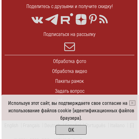
Поделитесь с друзьями и получите скидку!
Подписаться на рассылку
Обработка фото
Обработка видео
Пакеты рамок
Задать вопрос
Обновление
Используя этот сайт, вы подтверждаете свое согласие на
использование файлов cookie (идентификационных файлов
Контакты
браузера).
English
|
Français
|
Deutsch
|
Español
|
Português
|
Italiano
|
日
OK
本語
|
Pусский