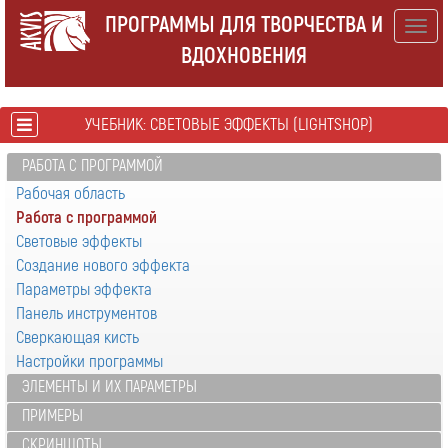
ПРОГРАММЫ ДЛЯ ТВОРЧЕСТВА И
Togg
ВДОХНОВЕНИЯ
navig
УЧЕБНИК: СВЕТОВЫЕ ЭФФЕКТЫ (LIGHTSHOP)
РАБОТА С ПРОГРАММОЙ
Рабочая область
Работа с программой
Световые эффекты
Создание нового эффекта
Параметры эффекта
Панель инструментов
Сверкающая кисть
Настройки программы
ЭЛЕМЕНТЫ И ИХ ПАРАМЕТРЫ
ПРИМЕРЫ
СКРИНШОТЫ