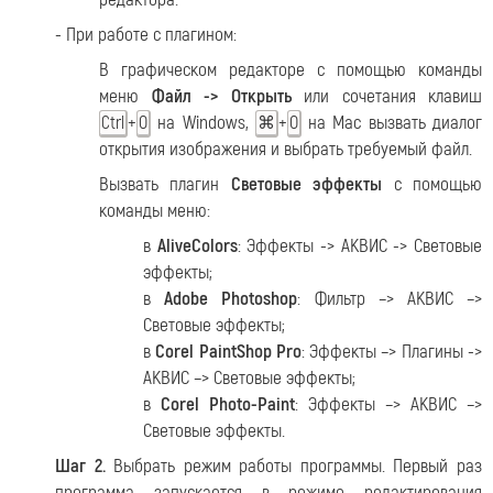
- При работе с плагином:
В графическом редакторе с помощью команды
меню
Файл -> Открыть
или сочетания клавиш
+
на Windows,
+
на Mac вызвать диалог
Ctrl
O
⌘
O
открытия изображения и выбрать требуемый файл.
Вызвать плагин
Световые эффекты
с помощью
команды меню:
в
AliveColors
: Эффекты -> АКВИС -> Световые
эффекты;
в
Adobe Photoshop
: Фильтр –> АКВИС –>
Световые эффекты;
в
Corel PaintShop Pro
: Эффекты –> Плагины ->
АКВИС –> Световые эффекты;
в
Corel Photo-Paint
: Эффекты –> АКВИС –>
Световые эффекты.
Шаг 2.
Выбрать режим работы программы. Первый раз
программа запускается в режиме редактирования