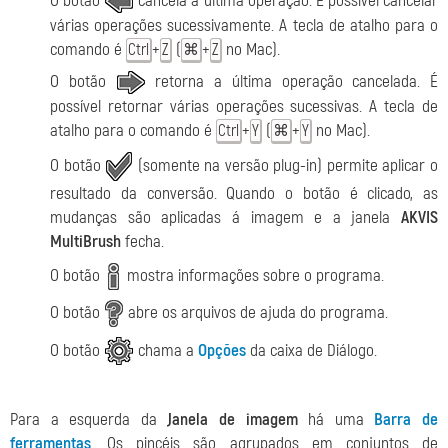
O botão
cancela a última operação. È possível cancelar
várias operações sucessivamente. A tecla de atalho para o
comando é
+
(
+
no Mac).
Ctrl
Z
⌘
Z
O botão
retorna a última operação cancelada. É
possível retornar várias operações sucessivas. A tecla de
atalho para o comando é
+
(
+
no Mac).
Ctrl
Y
⌘
Y
O botão
(somente na versão plug-in) permite aplicar o
resultado da conversão. Quando o botão é clicado, as
mudanças são aplicadas á imagem e a janela
AKVIS
MultiBrush
fecha.
O botão
mostra informações sobre o programa.
O botão
abre os arquivos de ajuda do programa.
O botão
chama a
Opções
da caixa de Diálogo.
Para a esquerda da
Janela de imagem
há uma
Barra de
ferramentas
. Os pincéis são agrupados em conjuntos de