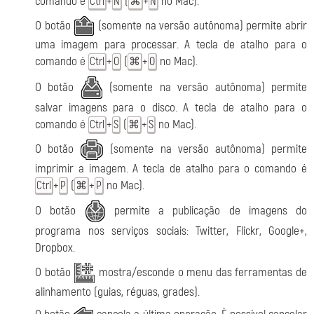
comando é
+
(
+
no Mac).
Ctrl
N
⌘
N
O botão
(somente na versão autônoma) permite abrir
uma imagem para processar. A tecla de atalho para o
comando é
+
(
+
no Mac).
Ctrl
O
⌘
O
O botão
(somente na versão autônoma) permite
salvar imagens para o disco. A tecla de atalho para o
comando é
+
(
+
no Mac).
Ctrl
S
⌘
S
O botão
(somente na versão autônoma) permite
imprimir a imagem. A tecla de atalho para o comando é
+
(
+
no Mac).
Ctrl
P
⌘
P
O botão
permite a publicação de imagens do
programa nos serviços sociais: Twitter, Flickr, Google+,
Dropbox.
O botão
mostra/esconde o menu das ferramentas de
alinhamento (guias, réguas, grades).