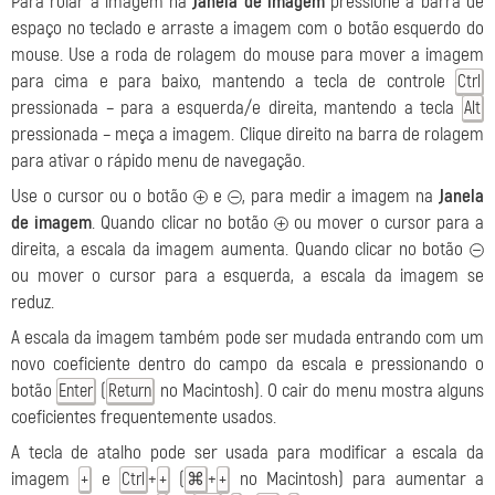
Para rolar a imagem na
Janela de imagem
pressione a barra de
espaço no teclado e arraste a imagem com o botão esquerdo do
mouse. Use a roda de rolagem do mouse para mover a imagem
para cima e para baixo, mantendo a tecla de controle
Ctrl
pressionada – para a esquerda/e direita, mantendo a tecla
Alt
pressionada – meça a imagem. Clique direito na barra de rolagem
para ativar o rápido menu de navegação.
Use o cursor ou o botão
e
, para medir a imagem na
Janela
de imagem
. Quando clicar no botão
ou mover o cursor para a
direita, a escala da imagem aumenta. Quando clicar no botão
ou mover o cursor para a esquerda, a escala da imagem se
reduz.
A escala da imagem também pode ser mudada entrando com um
novo coeficiente dentro do campo da escala e pressionando o
botão
(
no Macintosh). O cair do menu mostra alguns
Enter
Return
coeficientes frequentemente usados.
A tecla de atalho pode ser usada para modificar a escala da
imagem
e
+
(
+
no Macintosh) para aumentar a
+
Ctrl
+
⌘
+