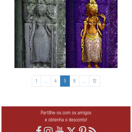
1
...
4
5
6
...
12
Partilhe-os com os amigos
e obtenha o desconto!