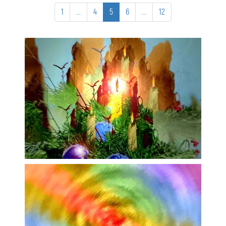
1
...
4
5
6
...
12