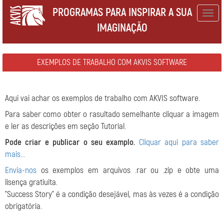
PROGRAMAS PARA INSPIRAR A SUA
Togg
IMAGINAÇÃO
navig
EXEMPLOS DE TRABALHO COM AKVIS SOFTWARE
Aqui vai achar os exemplos de trabalho com AKVIS software.
Para saber como obter o rasultado semelhante cliquar a imagem
e ler as descrições em seção Tutorial.
Pode criar e publicar o seu examplo.
Cliquar aqui para saber
mais...
Envia-nos
os exemplos em arquivos .rar ou .zip e obte uma
lisença gratiuita.
"Success Story" é a condição desejável, mas às vezes é a condição
obrigatória.