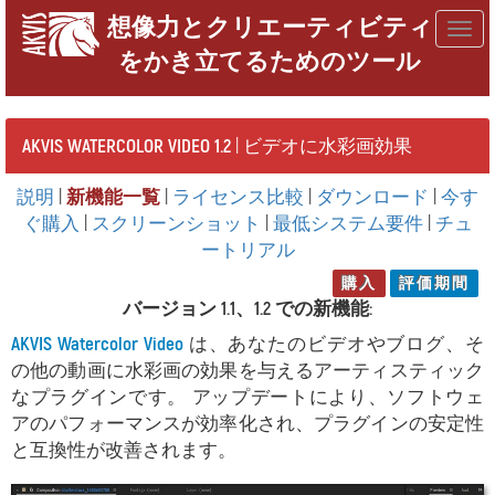
想像力とクリエーティビティ
Togg
をかき立てるためのツール
navig
AKVIS WATERCOLOR VIDEO 1.2
| ビデオに水彩画効果
説明
|
新機能一覧
|
ライセンス比較
|
ダウンロード
|
今す
ぐ購入
|
スクリーンショット
|
最低システム要件
|
チュ
ートリアル
購入
評価期間
バージョン 1.1、1.2 での新機能:
AKVIS Watercolor Video
は、あなたのビデオやブログ、そ
の他の動画に水彩画の効果を与えるアーティスティック
なプラグインです。 アップデートにより、ソフトウェ
アのパフォーマンスが効率化され、プラグインの安定性
と互換性が改善されます。