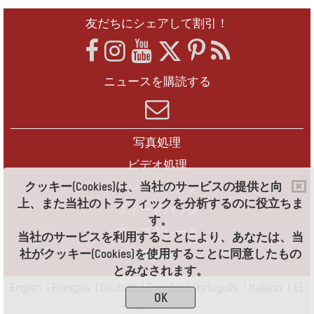
友だちにシェアして割引！
ニュースを購読する
写真処理
ビデオ処理
クッキー(Cookies)は、当社のサービスの提供と向
フレームパック
上、また当社のトラフィックを分析するのに役立ちま
フィードバック
す。
アップグレード
当社のサービスを利用することにより、あなたは、当
社がクッキー(Cookies)を使用することに同意したもの
連絡先
とみなされます。
English
|
Français
|
Deutsch
|
Español
|
Português
|
Italiano
|
日
OK
本語
|
Pусский