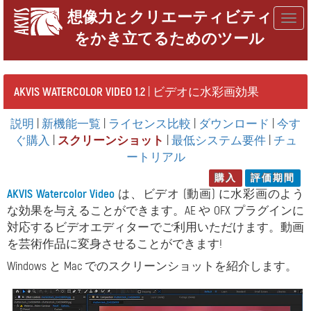
想像力とクリエーティビティ
Togg
をかき立てるためのツール
navig
AKVIS WATERCOLOR VIDEO 1.2
| ビデオに水彩画効果
説明
|
新機能一覧
|
ライセンス比較
|
ダウンロード
|
今す
ぐ購入
|
スクリーンショット
|
最低システム要件
|
チュ
ートリアル
購入
評価期間
AKVIS Watercolor Video
は、ビデオ (動画) に水彩画のよう
な効果を与えることができます。AE や OFX プラグインに
対応するビデオエディターでご利用いただけます。動画
を芸術作品に変身させることができます!
Windows と Mac でのスクリーンショットを紹介します。