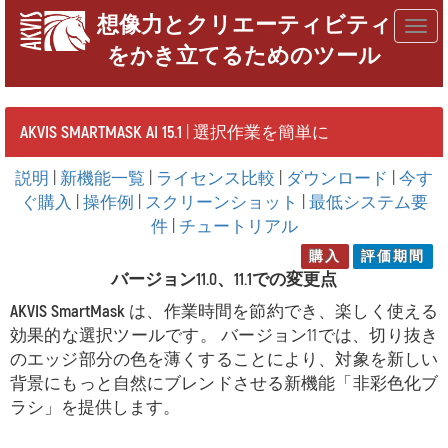
想像力とクリエーティビティ
Togg
をかき立てるためのツール
navig
AKVIS SMARTMASK AI 15.1
| 選択作業を簡単に
説明
|
新機能一覧
|
ライセンス比較
|
ダウンロード
|
今す
ぐ購入
|
操作例
|
スクリーンショット
|
最低システム要
件
|
チュートリアル
購入
評価期間
バージョン11.0、11.1での変更点
AKVIS SmartMask
は、作業時間を節約でき、楽しく使える
効果的な選択ツールです。 バージョン11では、切り抜き
のエッジ部分の色を薄くすることにより、対象を新しい
背景にもっと自然にブレンドさせる新機能「非彩色化ブ
ラシ」を提供します。