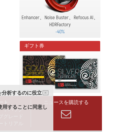
Enhancer、Noise Buster、Refocus AI、
HDRFactory
-40%
ギフト券
クを分析するのに役立
ート
ニュースを購読する
を使用することに同意し
ードバック
プグレード
ートリアル