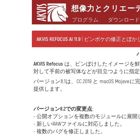
想像力とクリエー
プログラム
ダウンロード
AKVIS REFOCUS AI 11.9
| ピンボケの修正とぼか
AKVIS Refocus
は、ピンぼけしたイメージを鮮
対して手前の被写体などが目立つように指定
バージョン8.1は、CC 2019 と macOS
提供します。
バージョン8.2での変更点:
- 公開オプションを複数のモジュールに展開
- 新しいRAWファイルに対応しました。
- 複数のバグを修正しました。