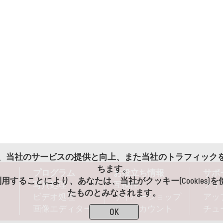
es)は、当社のサービスの提供と向上、また当社のトラフィッ
ちます。
プログラム
お役立ち情報
サポ
用することにより、あなたは、当社がクッキー(Cookies)
写真処理
互換性
フィ
たものとみなされます。
ビデオ処理
サイバーショップ
アッ
画像エディター
ディスカウント
チュ
OK