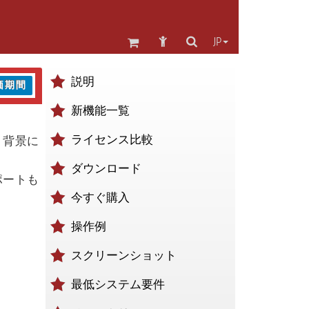
JP
説明
価期間
新機能一覧
ライセンス比較
、背景に
ダウンロード
サポートも
今すぐ購入
操作例
スクリーンショット
最低システム要件