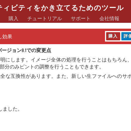
ティビティをかき立てるためのツール
購入
チュートリアル
サポート
会社情報
し効果
購入
評
バージョン8.1での変更点
明にします。イメージ全体の処理を行うことはもちろん
部分のみピントの調整を行うこともできます。
 Mojaveに完全な互換性があります。また、新しい生ファイルへの
しました。