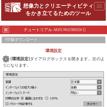
想像力とクリエーティビティ
Togg
をかき立てるためのツール
navig
チュートリアル: AKVIS MULTIBRUSH ()
PDF版ダウンロード
環境設定
[環境設定]
ダイアログボックスを開きます。次のよ
うになります。