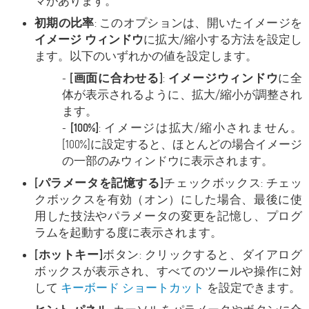
マがあります。
初期の比率
: このオプションは、開いたイメージを
イメージ ウィンドウ
に拡大/縮小する方法を設定し
ます。以下のいずれかの値を設定します。
-
[画面に合わせる]
:
イメージウィンドウ
に全
体が表示されるように、拡大/縮小が調整され
ます。
-
[100%]
: イメージは拡大/縮小されません。
[100%]に設定すると、ほとんどの場合イメージ
の一部のみウィンドウに表示されます。
[パラメータを記憶する]
チェックボックス: チェッ
クボックスを有効（オン）にした場合、最後に使
用した技法やパラメータの変更を記憶し、プログ
ラムを起動する度に表示されます。
[ホットキー]
ボタン: クリックすると、ダイアログ
ボックスが表示され、すべてのツールや操作に対
して
キーボード ショートカット
を設定できます。