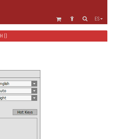
ES
H ()