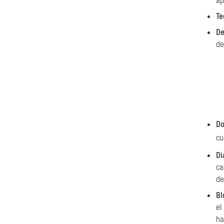
ap
Te
De
de
Do
cu
Di
ca
de
Bl
el
ha