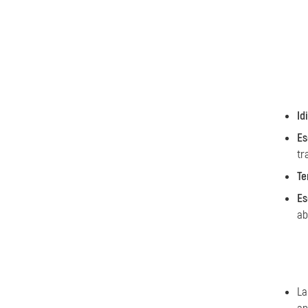
Id
Es
tr
Te
Es
ab
La