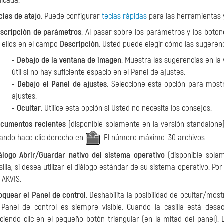
licada.
clas de atajo
. Puede configurar
teclas rápidas
para las herramientas 
scripción de parámetros
. Al pasar sobre los parámetros y los boto
 ellos en el campo
Descripción
. Usted puede elegir cómo las sugeren
-
Debajo de la ventana de imagen
. Muestra las sugerencias en la
útil si no hay suficiente espacio en el Panel de ajustes.
-
Debajo el Panel de ajustes
. Seleccione esta opción para mostr
ajustes.
-
Ocultar
. Utilice esta opción si Usted no necesita los consejos.
cumentos recientes
(disponible solamente en la versión standalone
ando hace clic derecho en
. El número máximo: 30 archivos.
álogo Abrir/Guardar nativo del sistema operativo
(disponible solam
silla, si desea utilizar el diálogo estándar de su sistema operativo. Po
 AKVIS.
oquear el Panel de control
. Deshabilita la posibilidad de ocultar/mostr
 Panel de control es siempre visible. Cuando la casilla está des
ciendo clic en el pequeño botón triangular (en la mitad del panel).