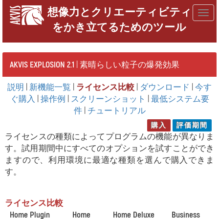
想像力とクリエーティビティ
Togg
をかき立てるためのツール
navig
AKVIS EXPLOSION 2.1
| 素晴らしい粒子の爆発効果
説明
|
新機能一覧
|
ライセンス比較
|
ダウンロード
|
今す
ぐ購入
|
操作例
|
スクリーンショット
|
最低システム要
件
|
チュートリアル
購入
評価期間
ライセンスの種類によってプログラムの機能が異なりま
す。試用期間中にすべてのオプションを試すことができ
ますので、利用環境に最適な種類を選んで購入できま
す。
ライセンス比較
Home Plugin
Home
Home Deluxe
Business