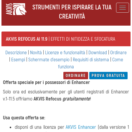
STRUMENTI PER ISPIRARE LA TUA
Togg
CREATIVITÀ
navig
AKVIS REFOCUS AI 11.9
| EFFETTI DI NITIDEZZA E SFOCATURA
Descrizione
|
Novità
|
Licenze e funzionalità
|
Download
|
Ordinare
|
Esempi
|
Schermate d'esempio
|
Requisiti di sistema
|
Come
funziona
ORDINARE
PROVA GRATUITA
Offerta speciale per i possessori di Enhancer
Solo ora ed esclusivamente per gli utenti registrati di Enhancer
v.1-11.5 offriamo
AKVIS Refocus
gratuitamente
!
Usa questa offerta se:
disponi di una licenza per
AKVIS Enhancer
(dalla versione 1