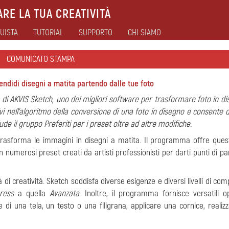
RE LA TUA CREATIVITÀ
UISTA
TUTORIAL
SUPPORTO
CHI SIAMO
COMUNICATO STAMPA
endidi disegni a matita partendo dalle tue foto
i AKVIS Sketch, uno dei migliori software per trasformare foto in dis
i nell'algoritmo della conversione di una foto in disegno e consente d
ude il gruppo Preferiti per i preset oltre ad altre modifiche.
asforma le immagini in disegni a matita. Il programma offre questi 
 numerosi preset creati da artisti professionisti per darti punti di p
tà di creatività. Sketch soddisfa diverse esigenze e diversi livelli di co
ress
a quella
Avanzata
. Inoltre, il programma fornisce versatili op
e di una tela, un testo o una filigrana, applicare una cornice, realiz