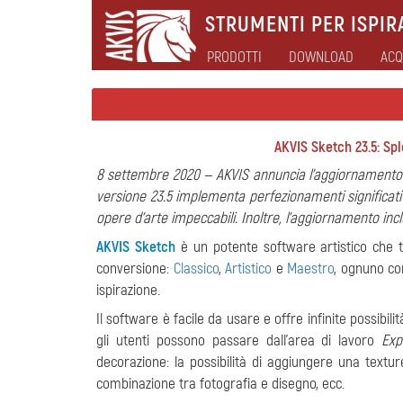
STRUMENTI PER ISPIRA
PRODOTTI
DOWNLOAD
ACQ
AKVIS Sketch 23.5: Spl
8 settembre 2020 — AKVIS annuncia l'aggiornamento d
versione 23.5 implementa perfezionamenti significativ
opere d'arte impeccabili. Inoltre, l'aggiornamento incl
AKVIS Sketch
è un potente software artistico che tr
conversione:
Classico
,
Artistico
e
Maestro
, ognuno con
ispirazione.
Il software è facile da usare e offre infinite possibili
gli utenti possono passare dall'area di lavoro
Exp
decorazione: la possibilità di aggiungere una textur
combinazione tra fotografia e disegno,
ecc.