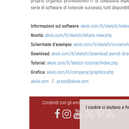
proprio organico professionisti IT di collaudata es
serie di software di notevole successo, tutti disponib
Informazioni sul software:
akvis.com/it/sketch/inde
Novità:
akvis.com/it/sketch/whats-new.php
Schermate d'esempio:
akvis.com/it/sketch/screensh
Download:
akvis.com/it/sketch/download-pencil-dra
Tutorial:
akvis.com/it/sketch-tutorial/index.php
Grafica:
akvis.com/it/company/graphics.php
akvis.com
|
press@akvis.com
Condividi con gli amici e ottenere uno sconto!
I cookie ci aiutano a for