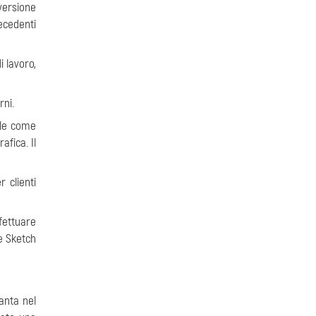
versione
ecedenti
i lavoro,
rni.
ile come
afica. Il
 clienti
fettuare
e Sketch
anta nel