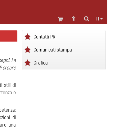
IT
Contatti PR
Comunicati stampa
egni. La
Grafica
i creare
stili di
artenza e
mpetenza:
zioni di
zare una