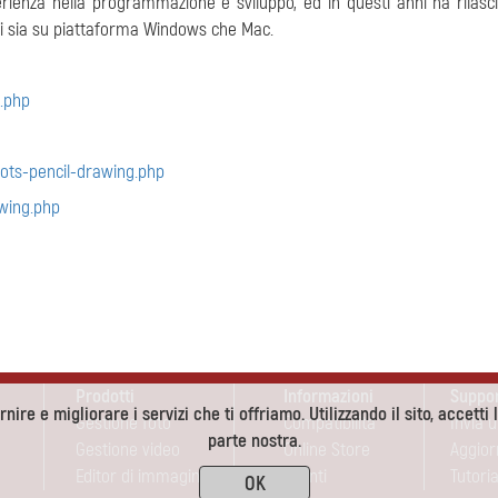
perienza nella programmazione e sviluppo, ed in questi anni ha rilasc
ili sia su piattaforma Windows che Mac.
x.php
ots-pencil-drawing.php
wing.php
Prodotti
Informazioni
Suppo
nire e migliorare i servizi che ti offriamo. Utilizzando il sito, accetti 
Gestione foto
Compatibilità
Invia 
parte nostra.
Gestione video
Online Store
Aggio
Editor di immagini
Sconti
Tutoria
OK