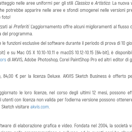
tteggio nelle aree uniformi per gli stili
Classico
e
Artistico
. La nuova 
 che potrebbe apparire nelle aree e sfondi omogenei nelle versioni pr
 foto!
zati ai
Preferiti
. L'aggiornamento offre alcuni miglioramenti al flusso d
ità del programma.
le funzioni esclusive del software durante il periodo di prova di 10 gio
it) e su Mac OS X 10.10-10.11 e macOS 10.12-10.15 (64-bit); è disponib
lors
di AKVIS, Adobe Photoshop, Corel PaintShop Pro ed altri editor di gr
 84,00 € per la licenza Deluxe. AKVIS Sketch Business è offerto per
giornato le loro licenze, nel corso degli ultimi 12 mesi, possono ef
i utenti con licenza non valida per l'odierna versione possono ottener
IS Sketch visitare
akvis.com
.
ftware di elaborazione grafica e video. Fondata nel 2004, la società v