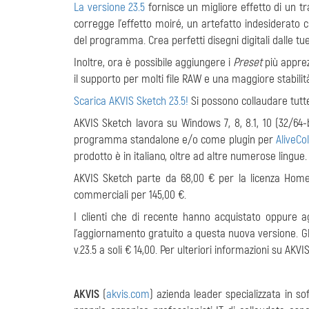
La versione 23.5
fornisce un migliore effetto di un tra
corregge l'effetto moiré, un artefatto indesiderato
del programma. Crea perfetti disegni digitali dalle tue
Inoltre, ora è possibile aggiungere i
Preset
più apprez
il supporto per molti file RAW e una maggiore stabil
Scarica AKVIS Sketch 23.5!
Si possono collaudare tutte 
AKVIS Sketch lavora su Windows 7, 8, 8.1, 10 (32/64-b
programma standalone e/o come plugin per
AliveCo
prodotto è in italiano, oltre ad altre numerose lingue.
AKVIS Sketch parte da 68,00 € per la licenza Home,
commerciali per 145,00 €.
I clienti che di recente hanno acquistato oppure ag
l'aggiornamento gratuito a questa nuova versione. Gl
v.23.5 a soli € 14,00. Per ulteriori informazioni su AKV
AKVIS
(
akvis.com
) azienda leader specializzata in so