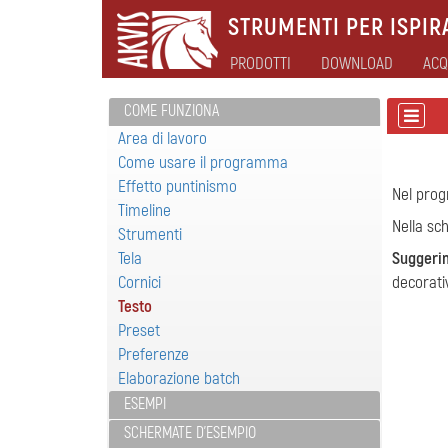
STRUMENTI PER ISPIRA
PRODOTTI
DOWNLOAD
ACQ
COME FUNZIONA
Area di lavoro
Come usare il programma
Effetto puntinismo
Nel pr
Timeline
Nella s
Strumenti
Tela
Suggeri
Cornici
decorativ
Testo
Preset
Preferenze
Elaborazione batch
ESEMPI
SCHERMATE D'ESEMPIO