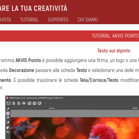
RE LA TUA CREATIVITÀ
UISTA
TUTORIAL
SUPPORTO
CHI SIAMO
TUTORIAL: AKVIS POINTS
Testo sul dipinto
ogramma
AKVIS Points
è possibile aggiungere una firma, un logo o una fi
cheda
Decorazione
passare alla scheda
Testo
e selezionare una delle m
mento:
È possibile trascinare le schede
Tela/Cornice/Testo
modificand
i.