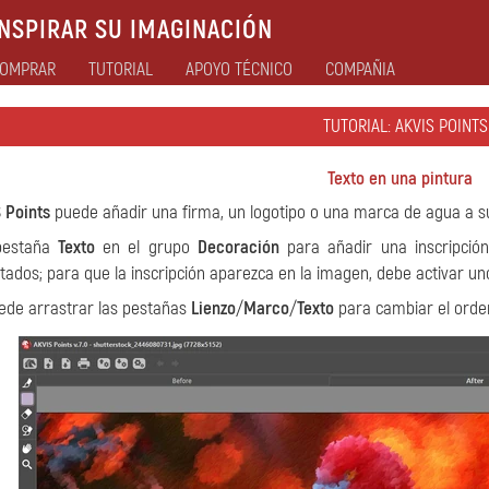
NSPIRAR SU IMAGINACIÓN
OMPRAR
TUTORIAL
APOYO TÉCNICO
COMPAÑIA
TUTORIAL: AKVIS POINTS
Texto en una pintura
 Points
puede añadir una firma, un logotipo o una marca de agua a su 
pestaña
Texto
en el grupo
Decoración
para añadir una inscripción
itados; para que la inscripción aparezca en la imagen, debe activar u
uede arrastrar las pestañas
Lienzo
/
Marco
/
Texto
para cambiar el orden