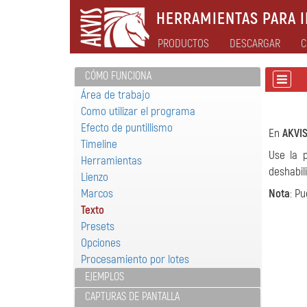
HERRAMIENTAS PARA I
PRODUCTOS
DESCARGAR
C
CÓMO FUNCIONA
Área de trabajo
Como utilizar el programa
Efecto de puntillismo
En
AKVIS
Timeline
Use la 
Herramientas
deshabil
Lienzo
Marcos
Nota
: P
Texto
Presets
Opciones
Procesamiento por lotes
EJEMPLOS
CAPTURAS DE PANTALLA