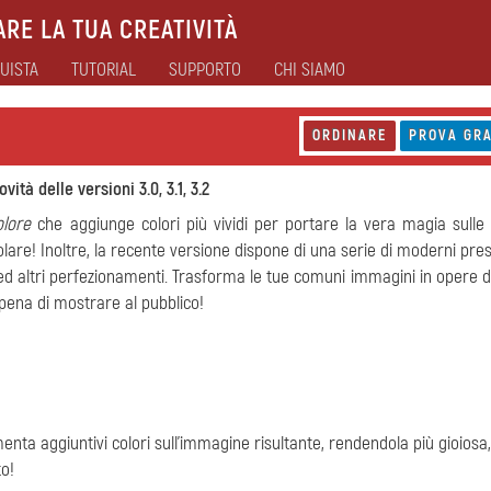
RE LA TUA CREATIVITÀ
UISTA
TUTORIAL
SUPPORTO
CHI SIAMO
ORDINARE
PROVA GRA
ovità delle versioni 3.0, 3.1, 3.2
olore
che aggiunge colori più vividi per portare la vera magia sulle 
olare! Inoltre, la recente versione dispone di una serie di moderni pres
 ed altri perfezionamenti. Trasforma le tue comuni immagini in opere d
 pena di mostrare al pubblico!
nta aggiuntivi colori sull'immagine risultante, rendendola più gioiosa,
to!