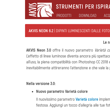
STRUMENTI PER ISPIRA
PRODOTTI
DOWNLOAD
ACQ
AKVIS NEON 6.2
| DIPINTI LUMINESCENTI DALLE FOTO
Le n
AKVIS Neon 3.0
offre il nuovo parametro
Varietà c
L'effetto di linee luminose diventa ancora più spettac
all'uso, la piena compatibilità con Photoshop CC 2018
inevitabilmente attireranno l'attenzione e che vale la
Nella versione 3.0:
Nuovo parametro Varietà colore
Il nuovissimo parametro
Varietà colore
impleme
festosa. Aggiungi un tocco d'allegria alle tue fo