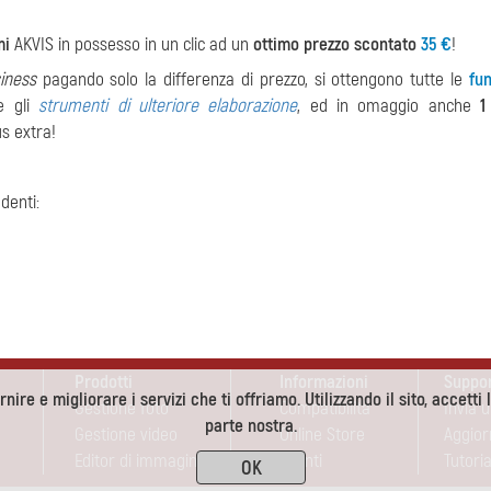
mi
AKVIS in possesso in un clic ad un
ottimo prezzo scontato
35 €
!
iness
pagando solo la differenza di prezzo, si ottengono tutte le
fun
 gli
strumenti di ulteriore elaborazione
, ed in omaggio anche
1
s extra!
denti:
Prodotti
Informazioni
Suppo
nire e migliorare i servizi che ti offriamo. Utilizzando il sito, accetti 
Gestione foto
Compatibilità
Invia 
parte nostra.
Gestione video
Online Store
Aggio
Editor di immagini
Sconti
Tutoria
OK