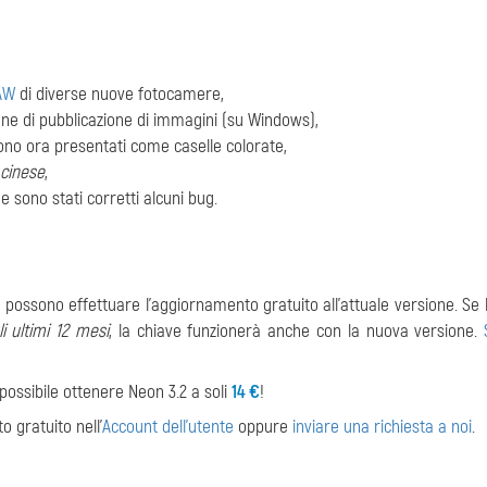
AW
di diverse nuove fotocamere,
one di pubblicazione di immagini (su Windows),
no ora presentati come caselle colorate,
cinese
,
e sono stati corretti alcuni bug.
, possono effettuare l'aggiornamento gratuito all'attuale versione. Se l
i ultimi 12 mesi
, la chiave funzionerà anche con la nuova versione.
 possibile ottenere Neon 3.2 a soli
14 €
!
o gratuito nell'
Account dell'utente
oppure
inviare una richiesta a noi
.