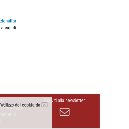
zionalità
 anno di
rto
Iscriviti alla newsletter
l'utilizzo dei cookie da
un messaggio
rnamento
l