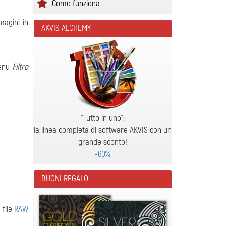
Come funziona
magini in
AKVIS ALCHEMY
menu
Filtro
"Tutto in uno":
la linea completa di software AKVIS con un
grande sconto!
-60%
BUONI REGALO
 file
RAW