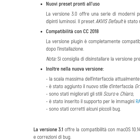
Nuovi preset pronti all'uso
La versione 3.0 offre una serie di moderni p
dipinti luminosi. Il preset
AKVIS Default
è stato 
Compatibilità con CC 2018
La versione plugin è completamente compatib
dopo l'installazione.
Nota:
Si consiglia di disinstallare la versione p
Inoltre nella nuova versione:
- la scala massima dell'interfaccia attualmente
- è stato aggiunto il nuovo stile d'interfaccia
Gr
- sono stati migliorati gli stili
Scuro
e
Chiaro
,
- è stato inserito il supporto per le immagini
R
- sono stati corretti alcuni piccoli bug.
La versione 3.1
offre la compatibilità con macOS 10.14
e correzioni di bug.