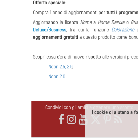
Offerta speciale
:
Compra 1 anno di aggiornamenti per
tutti i program
Aggiornando la licenza
Home
a
Home Deluxe
o
Bus
Deluxe/Business
, tra cui la funzione
Сolorazione
e
aggiornamenti gratuiti
a questo prodotto come bonu
Scopri cosa c'era di nuovo rispetto alle versioni prece
-
Neon 2.5, 2.6
,
-
Neon 2.0
.
Condividi con gli amici e ottenere uno sconto!
I cookie ci aiutano a for