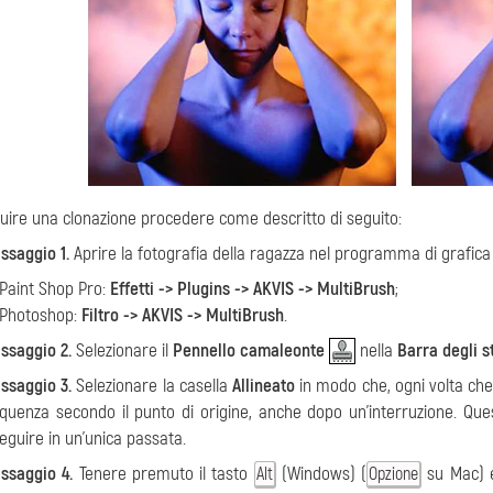
uire una clonazione procedere come descritto di seguito:
ssaggio 1.
Aprire la fotografia della ragazza nel programma di grafica
 Paint Shop Pro:
Effetti -> Plugins -> AKVIS -> MultiBrush
;
 Photoshop:
Filtro -> AKVIS -> MultiBrush
.
ssaggio 2.
Selezionare il
Pennello camaleonte
nella
Barra degli s
ssaggio 3.
Selezionare la casella
Allineato
in modo che, ogni volta che
quenza secondo il punto di origine, anche dopo un’interruzione. Ques
eguire in un’unica passata.
ssaggio 4.
Tenere premuto il tasto
(Windows) (
su Mac) e
Alt
Opzione