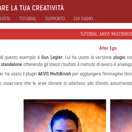
RE LA TUA CREATIVITÀ
UISTA
TUTORIAL
SUPPORTO
CHI SIAMO
TUTORIAL: AKVIS MULTIBRUS
Alter Ego
e di questo esempio è
Gun Legler
. Lui ha usato la versione
plugin
co
e
standalone
ottenendo gli stessi risultati, il metodo di lavoro è analogo
er ha usato il plugin
AKVIS MultiBrush
per aggiungere l'immagine clonat
o osservare che le aree clonate si adattano allo sfondo assumend