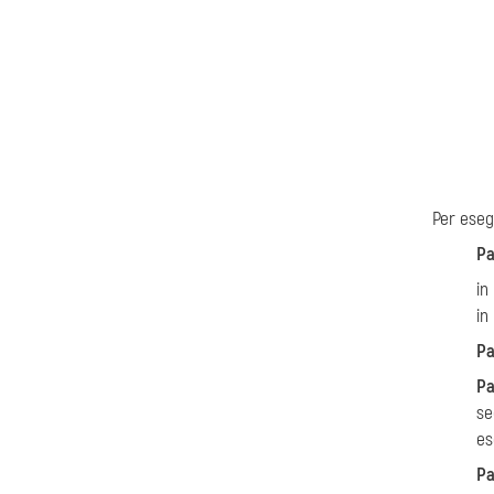
Per eseg
Pa
in
in
Pa
Pa
se
es
Pa