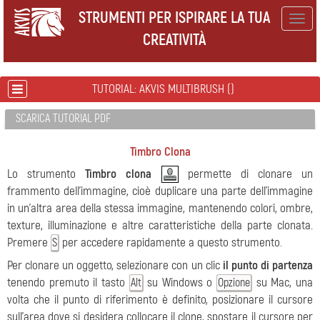
STRUMENTI PER ISPIRARE LA TUA
Togg
CREATIVITÀ
navig
TUTORIAL: AKVIS MULTIBRUSH ()
SCARICA TUTORIAL PDF
Timbro Clona
Lo strumento
Timbro clona
permette di clonare un
frammento dell’immagine, cioè duplicare una parte dell'immagine
in un’altra area della stessa immagine, mantenendo colori, ombre,
texture, illuminazione e altre caratteristiche della parte clonata.
Premere
per accedere rapidamente a questo strumento.
S
Per clonare un oggetto, selezionare con un clic
il punto di partenza
tenendo premuto il tasto
su Windows o
su Mac, una
Alt
Opzione
volta che il punto di riferimento è definito, posizionare il cursore
sull'area dove si desidera collocare il clone, spostare il cursore per