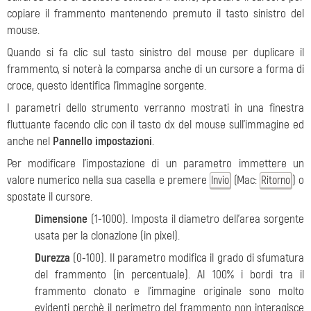
copiare il frammento mantenendo premuto il tasto sinistro del
mouse.
Quando si fa clic sul tasto sinistro del mouse per duplicare il
frammento, si noterà la comparsa anche di un cursore a forma di
croce, questo identifica l’immagine sorgente.
I parametri dello strumento verranno mostrati in una finestra
fluttuante facendo clic con il tasto dx del mouse sull’immagine ed
anche nel
Pannello impostazioni
.
Per modificare l'impostazione di un parametro immettere un
valore numerico nella sua casella e premere
(Mac:
) o
Invio
Ritorno
spostate il cursore.
Dimensione
(1-1000). Imposta il diametro dell’area sorgente
usata per la clonazione (in pixel).
Durezza
(0-100). Il parametro modifica il grado di sfumatura
del frammento (in percentuale). Al 100% i bordi tra il
frammento clonato e l’immagine originale sono molto
evidenti perchè il perimetro del frammento non interagisce