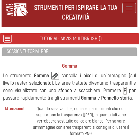
STRUMENTI PER ISPIRARE LA TUA
Togg
CREATIVITÀ
navig
TUTORIAL: AKVIS MULTIBRUSH ()
SCARICA TUTORIAL PDF
Gomma
Lo strumento
Gomma
cancella i pixel di un’immagine (sul
livello raster selezionato). Le aree trattate diventano trasparenti e
sono visualizzate con uno sfondo a scacchiera. Premere
per
E
passare rapidamente tra gli strumenti
Gomma
e
Pennello storia
.
Attenzione!
Quando si salva il file, non scegliere formati che non
supportano la trasparenza (JPEG), in quanto tali zone
verrebbero sostituite dal colore bianco. Per salvare
un’immagine con aree trasparenti si consiglia di usare il
formato PNG.