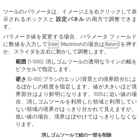
ツールのパラメータは、イメージ上を右クリックして表
示されるボックスと
設定パネル
の両方で調整できま
す。
パラメータ値を変更する場合、パラメータ フィールド
に数値を入力して
(Macintoshの場合は
)を押す
Enter
Return
か、スライダを左右に動かして調整します。
範囲
(1-1000): 消しゴムツールの透明なラインの幅を
ピクセルで指定します。
硬さ
(0-100):ブラシのエッジ(背景との境界部分)によ
るぼかしの程度を指定します。値が大きいほど境
界部分はより鮮明になります。100%に近い値の場
合、消しゴムツールを利用した領域と利用してい
ない領域の境界がはっきり分かれて見えますが、
低い値の場合、境界はぼやけてはっきりしなくな
ります。
消しゴムツールで絵の一部を削除