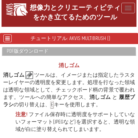
想像力とクリエーティビティ
Togg
をかき立てるためのツール
navig
チュートリアル: AKVIS MULTIBRUSH ()
PDF版ダウンロード
消しゴム
消しゴム
ツールは、イメージまたは指定したラスタ
ーレイヤーの透明度を変更します。処理を行なった領域
は透明な領域として、チェックボード柄の背景で覆われ
ます。ツールへの簡単なアクセス、
消しゴム
と
履歴ブ
ラシ
の切り替えは、
キーを使用します。
E
注意!
ファイル保存時に透明度をサポートしていな
いフォーマット(JPEGなど)を選択すると、透明な領
域が白に塗り替えられてしまいます。