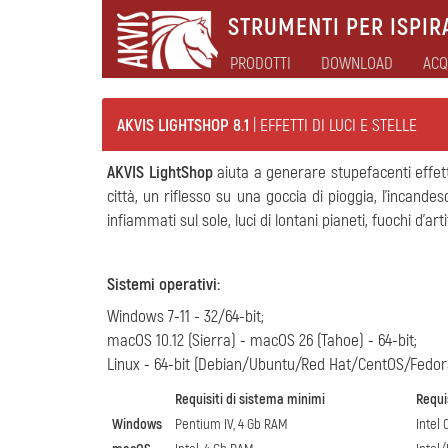
STRUMENTI PER ISPIRA
PRODOTTI
DOWNLOAD
ACQ
AKVIS LIGHTSHOP 8.1
| EFFETTI DI LUCI E STELLE
AKVIS LightShop
aiuta a generare stupefacenti effett
città, un riflesso su una goccia di pioggia, l'incande
infiammati sul sole, luci di lontani pianeti, fuochi d'
Sistemi operativi
:
Windows 7-11 - 32/64-bit;
macOS 10.12 (Sierra) - macOS 26 (Tahoe) - 64-bit;
Linux - 64-bit (Debian/Ubuntu/Red Hat/CentOS/Fedo
Requisiti di sistema minimi
Requis
Windows
Pentium IV, 4 Gb RAM
Intel 