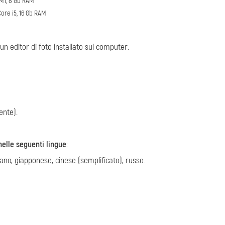
/M1, 8 Gb RAM
Core i5, 16 Gb RAM
un editor di foto installato sul computer.
ente).
elle seguenti lingue
:
iano, giapponese, сinese (semplificato), russo.