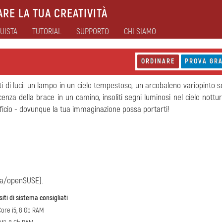
RE LA TUA CREATIVITÀ
UISTA
TUTORIAL
SUPPORTO
CHI SIAMO
ORDINARE
PROVA GRA
i di luci: un lampo in un cielo tempestoso, un arcobaleno variopinto 
scenza della brace in un camino, insoliti segni luminosi nel cielo nottu
artificio - dovunque la tua immaginazione possa portarti!
ra/openSUSE).
iti di sistema consigliati
Core i5, 8 Gb RAM