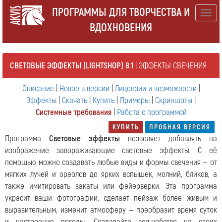
ПРОГРАММЫ ДЛЯ ТВОРЧЕСТВА И
Togg
ВДОХНОВЕНИЯ
navig
СВЕТОВЫЕ ЭФФЕКТЫ (LIGHTSHOP) 8.1
| ЭФФЕКТЫ СВЕЧЕНИЯ
Описание
|
Новое в версии
|
Лицензии и возможности
|
Эффекты
|
Скачать
|
Купить
|
Примеры
|
Скриншоты
|
Системные требования
|
Работа с программой
КУПИТЬ
ПРОБНАЯ ВЕРСИЯ
Программа
Световые эффекты
позволяет добавлять на
изображение завораживающие световые эффекты. С её
помощью можно создавать любые виды и формы свечения — от
мягких лучей и ореолов до ярких вспышек, молний, бликов, а
также имитировать закаты или фейерверки. Эта программа
украсит ваши фотографии, сделает пейзаж более живым и
выразительным, изменит атмосферу — преобразит время суток
и настроение погоды. Создавайте волшебство на своих