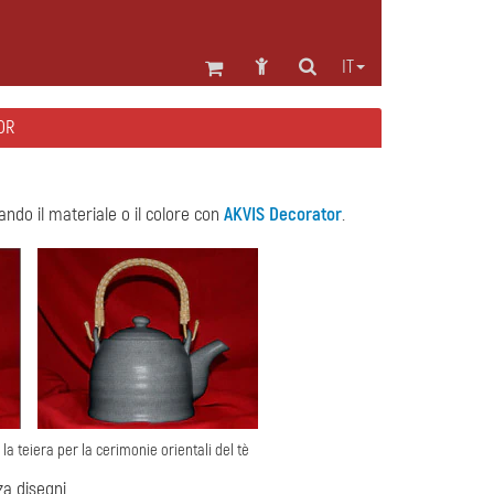
IT
OR
ndo il materiale o il colore con
AKVIS Decorator
.
e la teiera per la cerimonie orientali del tè
a disegni.