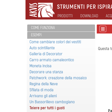
STRUMENTI PER ISPIRA
PRODOTTI
DOWNLOAD
ACQ
COME FUNZIONA
ESEMPI
Come cambiare colori dei vestiti
Auto scintillante
Questa t
Galleria di Decorator
Carro armato camaleontico
Moneta incisa
Decorare una stanza
Patchwork: creazione della mosaico
Regina della Neve
Sfilata di moda
Arrivano gli alieni
Un Bassorilievo cambogiano
Teiere per tutti i gusti
Pa