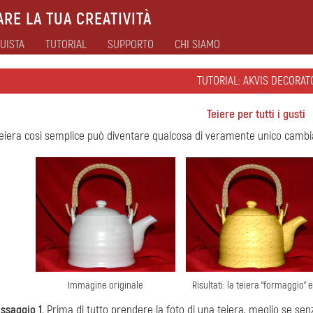
RE LA TUA CREATIVITÀ
UISTA
TUTORIAL
SUPPORTO
CHI SIAMO
TUTORIAL: AKVIS DECORAT
Teiere per tutti i gusti
eiera così semplice può diventare qualcosa di veramente unico cambia
Immagine originale
Risultati: la teiera "formaggio" 
ssaggio 1.
Prima di tutto prendere la foto di una teiera, meglio se senz