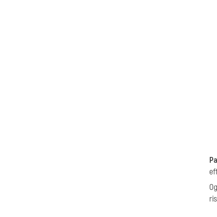
Pa
ef
Og
ri