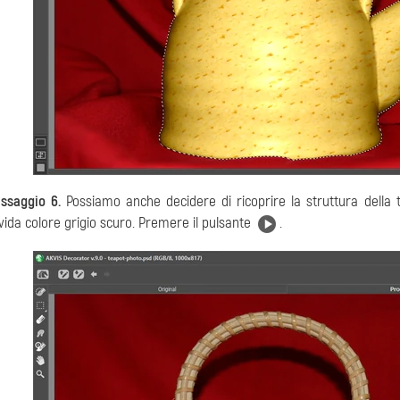
ssaggio 6.
Possiamo anche decidere di ricoprire la struttura della 
vida colore grigio scuro. Premere il pulsante
.