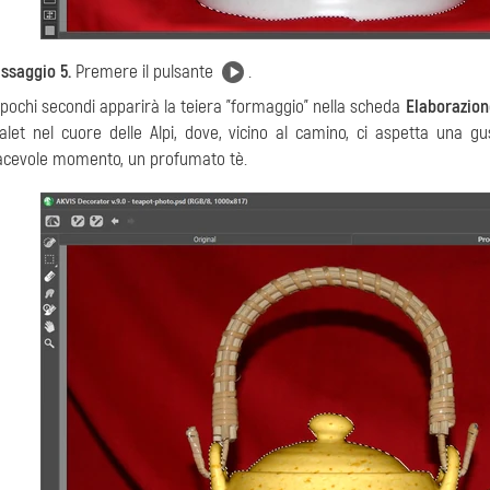
ssaggio 5.
Premere il pulsante
.
 pochi secondi apparirà la teiera "formaggio" nella scheda
Elaborazion
alet nel cuore delle Alpi, dove, vicino al camino, ci aspetta una 
acevole momento, un profumato tè.