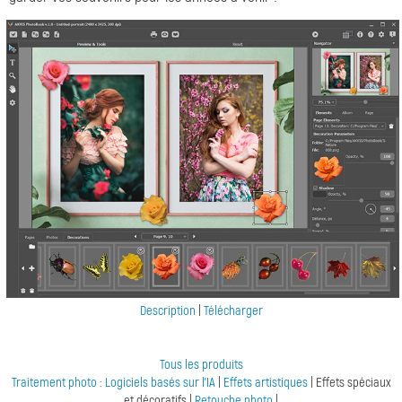
Description
|
Télécharger
Tous les produits
Traitement photo
:
Logiciels basés sur l'IA
|
Effets artistiques
| Effets spéciaux
et décoratifs |
Retouche photo
|