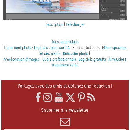
Description
|
Télécharger
Tous les produits
Traitement photo
:
Logiciels basés sur l'IA
| Effets artistiques |
Effets spéciaux
et décoratifs
|
Retouche photo
|
Amélioration d'images
|
Outils professionnels
|
Logiciels gratuits
|
AliveColors
Traitement vidéo
Partagez avec des amis et obtenez une réduction !
S'abonner à la newsletter