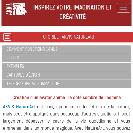
INSPIREZ VOTRE IMAGINATION ET
Togg
CRÉATIVITÉ
navig
TUTORIEL : AKVIS NATUREART
COMMENT FONCTIONNE-T-IL ?
EFFETS
EXEMPLES
CAPTURES D'ÉCRAN
TÉLÉCHARGER AU FORMAT PDF
Création d'un avatar animé : le côté sombre de l'homme
AKVIS NatureArt
est conçu pour imiter les effets de la nature,
mais peut être appliqué dans beaucoup d'autres situations. Il peut
largement dépasser le cadre de la vie quotidienne et vous
emmener dans un monde magique. Avec NatureArt, vous pouvez