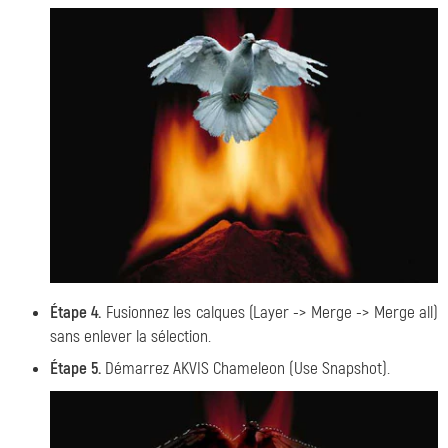
Étape 4.
Fusionnez les calques (Layer -> Merge -> Merge all)
sans enlever la sélection.
Étape 5.
Démarrez
AKVIS Chameleon (Use Snapshot)
.