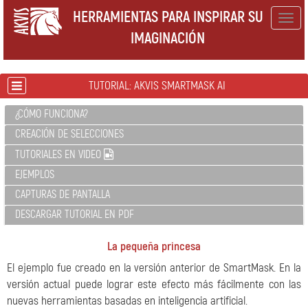
HERRAMIENTAS PARA INSPIRAR SU
Togg
IMAGINACIÓN
navig
TUTORIAL: AKVIS SMARTMASK AI
¿CÓMO FUNCIONA?
CREACIÓN DE SELECCIONES
TUTORIALES EN VIDEO
EJEMPLOS
CAPTURAS DE PANTALLA
DESCARGAR TUTORIAL EN PDF
La pequeña princesa
El ejemplo fue creado en la versión anterior de SmartMask. En la
versión actual puede lograr este efecto más fácilmente con las
nuevas herramientas basadas en inteligencia artificial.