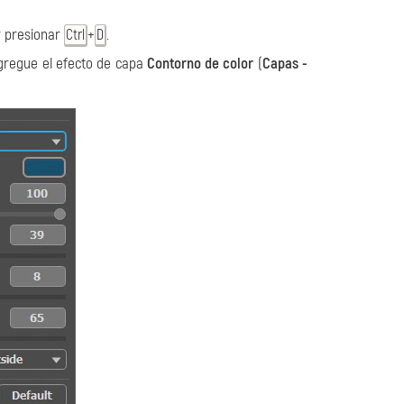
 presionar
+
.
Ctrl
D
agregue el efecto de capa
Contorno de color
(
Capas -