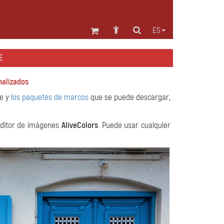
ES
E
alizados
te y
los paquetes de marcos
que se puede descargar,
editor de imágenes
AliveColors
. Puede usar cualquier