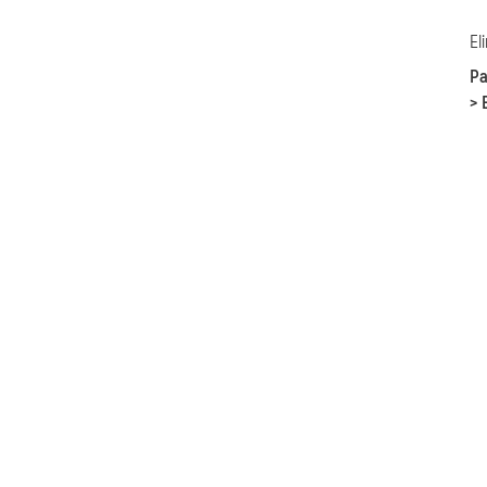
El
Pa
> 