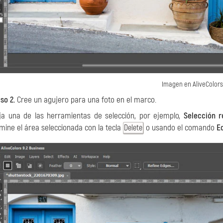
Imagen en AliveColors
so 2.
Cree un agujero para una foto en el marco.
ija una de las herramientas de selección, por ejemplo,
Selección r
imine el área seleccionada con la tecla
o usando el comando
Ed
Delete