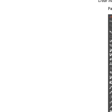
Crear m
Pa