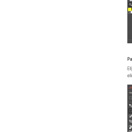
Pa
El
el