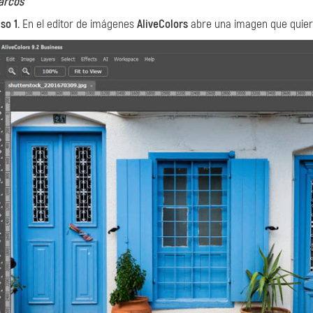
arcos
so 1.
En el editor de imágenes
AliveColors
abre una imagen que quier