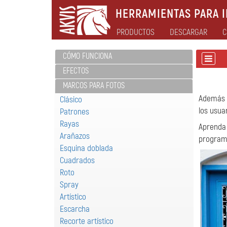
HERRAMIENTAS PARA I
PRODUCTOS
DESCARGAR
C
CÓMO FUNCIONA
EFECTOS
MARCOS PARA FOTOS
Además 
Clásico
los usua
Patrones
Rayas
Aprenda
Arañazos
programa
Esquina doblada
Cuadrados
Roto
Spray
Artístico
Escarcha
Recorte artístico