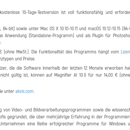
ostenlose 10-Tage-Testversion ist voll funktionsfähig und erforde
t, 64-bit) sowie unter Mac OS X 10.10-10.11 und macOS 10.12-10.15 (64-
dige Anwendung (Standalone-Programm) und als Plugin für Photosho
.
 € (ohne MwSt.). Die Funktionalität des Programms hängt vom
Lize
nztypen und Preise.
utzer, die die Software innerhalb der letzten 12 Monate erworben ha
icht gültig ist, können auf Magnifier AI 10.0 für nur 14,00 € (ohn
Sie unter
akvis.com
.
klung von Video- und Bildverarbeitungsprogrammen sowie die wissensch
fis gegründet, die über mehrjährige Erfahrung in der Programmie
s Unternehmen eine Reihe erfolgreicher Programme für Windows 