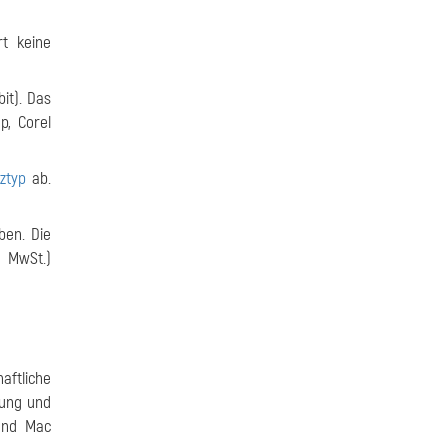
rt keine
bit). Das
p, Corel
nztyp
ab.
ben. Die
e MwSt.)
aftliche
rung und
und Mac