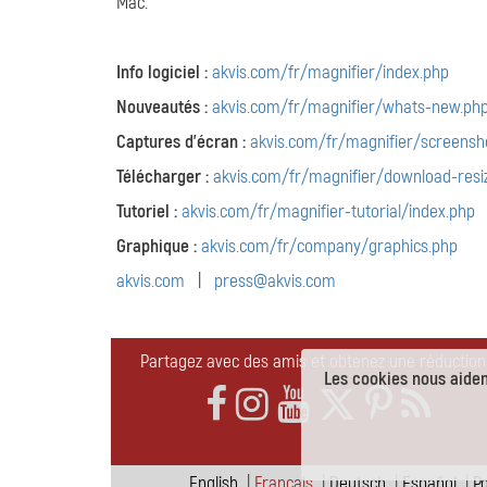
Mac.
Info logiciel :
akvis.com/fr/magnifier/index.php
Nouveautés :
akvis.com/fr/magnifier/whats-new.ph
Captures d'écran :
akvis.com/fr/magnifier/screensh
Télécharger :
akvis.com/fr/magnifier/download-resi
Tutoriel :
akvis.com/fr/magnifier-tutorial/index.php
Graphique :
akvis.com/fr/company/graphics.php
akvis.com
|
press@akvis.com
Partagez avec des amis et obtenez une réduction
Les cookies nous aident
English
|
Français
|
Deutsch
|
Español
|
P