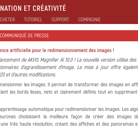
NATION ET CRÉATIVITÉ
CHETER
TUTORIEL
SUPPORT
COMPAGNIE
COMMUNIQUÉ DE PRESSE
igence artificielle pour le redimensionnement des images !
ancement de AKVIS Magnifier AI 10.0 ! La nouvelle version utilise des
utionnaires d'agrandissement d'image. La mise à jour offre égale
20 et d'autres modifications.
dimensionner les images. Il permet de transformer des images en aff
tient les bords lisses, nets et clairement définis tout en supprimant 
) et l'apprentissage automatique pour redimensionner les images. Les al
 neurones choisissent la meilleure façon de créer des images 
à une très haute résolution, créant des affiches et des panoramas 