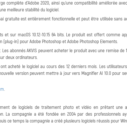
arge complète d'Adobe 2020, ainsi qu'une compatibilité améliorée av
ne meilleure stabilité du logiciel.
ai gratuite est entièrement fonctionnelle et peut être utilisée sans a
bits et sur macOS 10.12-10.15 64 bits. Le produit est offert comme app
 (plug-in) pour Adobe Photoshop et Adobe Photoshop Elements.
R. Les abonnés AKVIS peuvent acheter le produit avec une remise de 
l sur deux ordinateurs.
 ont acheté le logiciel au cours des 12 derniers mois. Les utilisateur
a nouvelle version peuvent mettre à jour vers Magnifier AI 10.0 pour s
om
.
ement de logiciels de traitement photo et vidéo en prêtant une a
isation. La compagnie a été fondée en 2004 par des professionnels a
is ce temps la compagnie a créé plusieurs logiciels réussis pour Wi