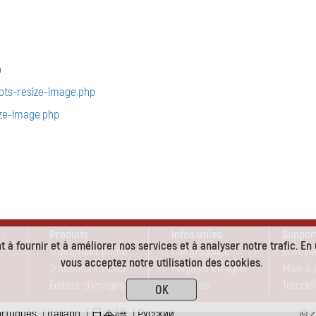
p
ots-resize-image.php
ze-image.php
 !
Produits
Infos utiles
Suppor
 à fournir et à améliorer nos services et à analyser notre trafic. En u
Traitement photo
Compatibilité
Envoye
vous acceptez notre utilisation des cookies.
Traitement vidéo
Magasin en ligne
Mise à 
Éditeur d'images
Remises
Tutoriel
OK
ortuguês
|
Italiano
|
日本語
|
Pусский
© 2