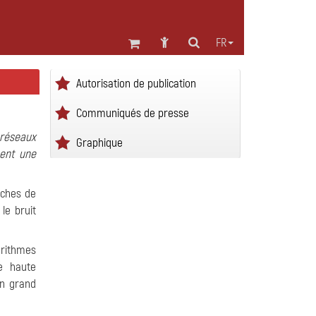
FR
Autorisation de publication
Communiqués de presse
 réseaux
Graphique
ment une
iches de
le bruit
gorithmes
de haute
en grand