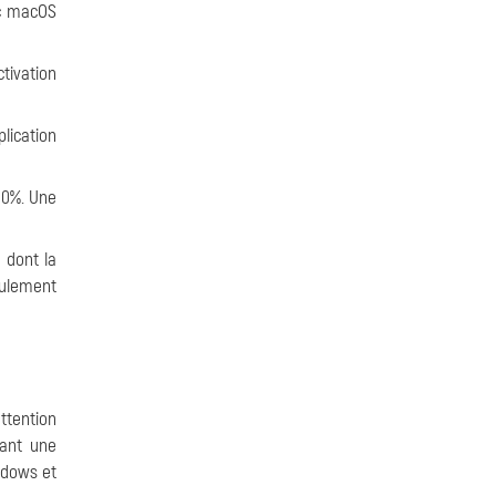
ec macOS
ctivation
lication
10%. Une
s dont la
eulement
ttention
yant une
ndows et