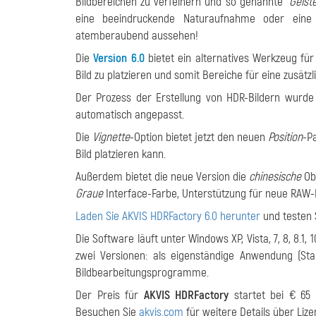
Bildbereichen zu verfeinern und so genannte
"Geiste
eine beeindruckende Naturaufnahme oder eine s
atemberaubend aussehen!
Die
Version 6.0
bietet ein alternatives Werkzeug für 
Bild zu platzieren und somit Bereiche für eine zusät
Der Prozess der Erstellung von HDR-Bildern wurde v
automatisch angepasst.
Die
Vignette
-Option bietet jetzt den neuen
Position
-P
Bild platzieren kann.
Außerdem bietet die neue Version die
chinesische
Obe
Graue
Interface-Farbe, Unterstützung für neue RAW
Laden Sie AKVIS HDRFactory 6.0 herunter
und testen S
Die Software läuft unter Windows XP, Vista, 7, 8, 8.1,
zwei Versionen: als eigenständige Anwendung (St
Bildbearbeitungsprogramme.
Der Preis für
AKVIS HDRFactory
startet bei € 65
Besuchen Sie
akvis.com
für weitere Details über Lize