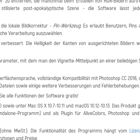
r"
zu entfernen, die manchmal beim Erstellen von HDR-Bildern auftr
tilisierte post-apokalyptische Szene - die Software lässt jed
die lokale Bildkorrektur -
Pin-Werkzeug
. Es erlaubt Benutzern, Pins
zliche Verarbeitung auszuwählen.
erbessert. Die Helligkeit der Kanten von ausgerichteten Bildern wi
arameter, mit dem man den Vignette-Mittelpunkt an einer beliebigen S
rflächensprache, vollständige Kompatibilität mit Photoshop CC 2018, 
-Dateien sowie einige weitere Verbesserungen und Fehlerbehebungen.
ie alle Funktionen der Software gratis!
 10 sowie unter Mac OS X 10.7-10.11 und macOS 10.12-10.13. Das Produkt g
andalone-Programm) und als Plugin für AliveColors, Photoshop un
 (ohne MwSt.). Die Funktionalität des Programms hängt vom
Lizen
nztypen und Preise.