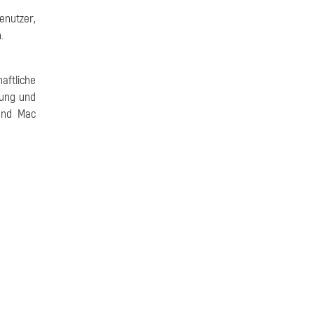
enutzer,
.
aftliche
rung und
und Mac