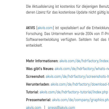
Die Aktualisierung ist kostenlos für diejenigen Ben
deren Lizenz für das kostenlose Update nicht gültig i
AKVIS
(
akvis.com
) ist spezialisiert auf die Entwic
Forschung. Das Unternehmen wurde 2004 von IT-Pro
Softwareentwicklung verfügten. Seitdem hat da
entwickelt.
Mehr Informationen:
akvis.com/de/hdrfactory/index
Was gibt's Neues:
akvis.com/de/hdrfactory/whats-n
Screenshot:
akvis.com/de/hdrfactory/screenshots-
Herunterladen:
akvis.com/de/hdrfactory/download-
Tutorial:
akvis.com/de/hdrfactory-tutorial/index.php
Pressematerial:
akvis.com/de/company/graphics.ph
akvis.com
|
press@akvis.com