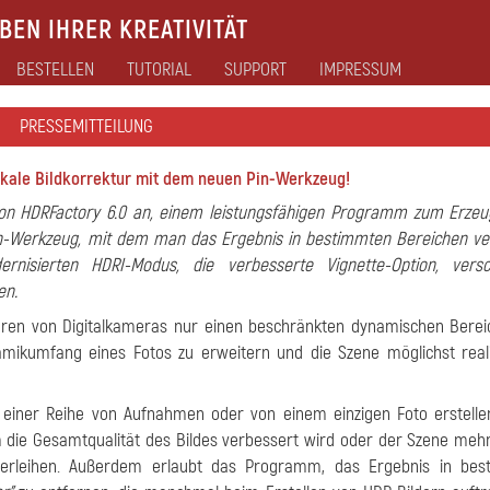
EN IHRER KREATIVITÄT
BESTELLEN
TUTORIAL
SUPPORT
IMPRESSUM
PRESSEMITTEILUNG
okale Bildkorrektur mit dem neuen Pin-Werkzeug!
 von HDRFactory 6.0 an, einem leistungsfähigen Programm zum Erze
 Pin-Werkzeug, mit dem man das Ergebnis in bestimmten Bereichen ve
isierten HDRI-Modus, die verbesserte Vignette-Option, versc
en.
ren von Digitalkameras nur einen beschränkten dynamischen Berei
amikumfang eines Fotos zu erweitern und die Szene möglichst real
einer Reihe von Aufnahmen oder von einem einzigen Foto erstellen
dem die Gesamtqualität des Bildes verbessert wird oder der Szene me
 verleihen. Außerdem erlaubt das Programm, das Ergebnis in bes