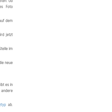
eten. Ob
es Foto
 auf dem
rd jetzt
telle im
die neue
ibt es in
d andere
ztyp
ab.