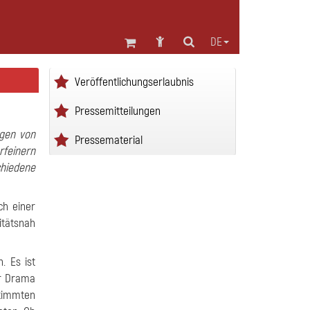
DE
Veröffentlichungserlaubnis
Pressemitteilungen
ugen von
Pressematerial
rfeinern
hiedene
ch einer
itätsnah
. Es ist
hr Drama
timmten