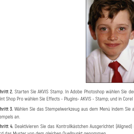
hritt 2.
Starten Sie
AKVIS Stamp
. In Adobe Photoshop wählen Sie d
int Shop Pro
wählen Sie
Effects - Plugins- AKVIS - Stamp
; und in
Corel
hritt 3.
Wählen Sie das
Stempelwerkzeug
aus dem Menü indem Sie a
empels an.
hritt 4.
Deaktivieren Sie das Kontrollkästchen
Ausgerichtet
(Aligned
rd das Muster von dem gleichen Quellpunkt genommen.