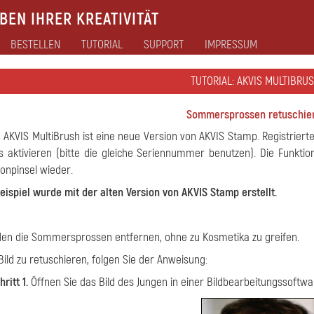
EN IHRER KREATIVITÄT
BESTELLEN
TUTORIAL
SUPPORT
IMPRESSUM
TUTORIAL: AKVIS MULTIBRUS
Sommersprossen retuschie
!
AKVIS MultiBrush ist eine neue Version von AKVIS Stamp. Registrier
s aktivieren (bitte die gleiche Seriennummer benutzen). Die Funkti
npinsel wieder.
eispiel wurde mit der alten Version von AKVIS Stamp erstellt.
en die Sommersprossen entfernen, ohne zu Kosmetika zu greifen.
ild zu retuschieren, folgen Sie der Anweisung:
hritt 1.
Öffnen Sie das Bild des Jungen in einer Bildbearbeitungssoftwa