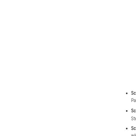
Sc
Pa
Sc
St
Sc
wi