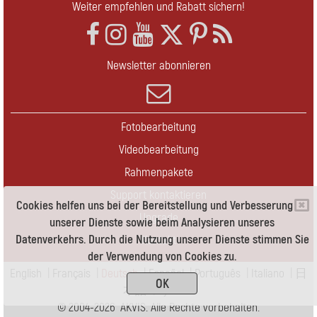
Weiter empfehlen und Rabatt sichern!
Newsletter abonnieren
Fotobearbeitung
Videobearbeitung
Rahmenpakete
Support kontaktieren
Cookies helfen uns bei der Bereitstellung und Verbesserung
Upgrade
unserer Dienste sowie beim Analysieren unseres
Datenverkehrs. Durch die Nutzung unserer Dienste stimmen Sie
Kontakt
der Verwendung von Cookies zu.
English
|
Français
|
Deutsch
|
Español
|
Português
|
Italiano
|
日
OK
本語
|
Pусский
© 2004-2026 AKVIS. Alle Rechte vorbehalten.